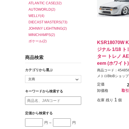
ATLANTIC CASE(32)
AUTOWORLD(2)
WELLY(4)
DIECAST MASTERS(73)
JOHNNY LIGHTNING(2)
MINICHAMPS(2)
ポケール(2)
KSR18070W
ジナル 1/18 
ター トレノ AE86
商品検索
eem (ホワイト)
カテゴリから選ぶ
商品コード：454856
メトロBtoBショップ
定価
卸価格
取引
キーワードから検索する
1
在庫 残り
個
定価から検索する
円 ～
円