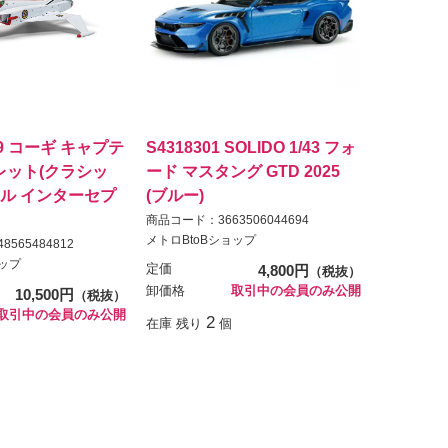
09 コーギ キャプテ
S4318301 SOLIDO 1/43 フォ
レット(クラシッ
ード マスタング GTD 2025
ェル インターセプ
(ブルー)
商品コード：3663506044694
メトロBtoBショップ
565484812
ョップ
定価
4,800円
（税抜）
卸価格
取引中の会員のみ公開
10,500円
（税抜）
取引中の会員のみ公開
2
在庫 残り
個