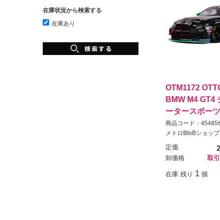
在庫状況から検索する
在庫あり
OTM1172 OTTO
BMW M4 GT
ータースポーツ 
商品コード：454856
メトロBtoBショップ
定価
卸価格
取引
1
在庫 残り
個