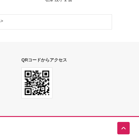
在庫 残り
個
へ
QRコードからアクセス