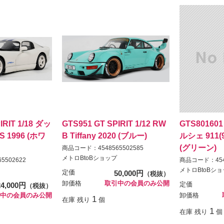
IRIT 1/18 ダッ
GTS951 GT SPIRIT 1/12 RW
GTS801601 
 1996 (ホワ
B Tiffany 2020 (ブルー)
ルシェ 911(9
(グリーン)
商品コード：4548565502585
メトロBtoBショップ
5502622
商品コード：4548
メトロBtoBシ
定価
50,000円
（税抜）
卸価格
取引中の会員のみ公開
24,000円
定価
（税抜）
中の会員のみ公開
卸価格
1
在庫 残り
個
1
在庫 残り
個