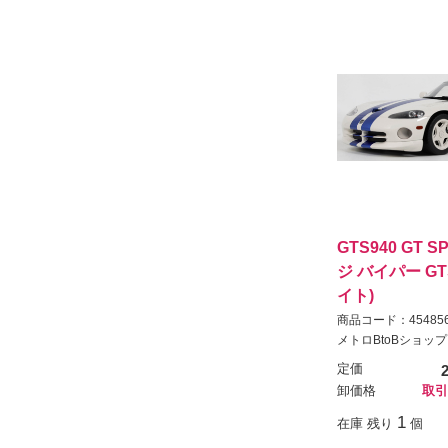
GTS940 GT SP
ジ バイパー GTS
イト)
商品コード：454856
メトロBtoBショップ
定価
卸価格
取引
1
在庫 残り
個