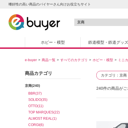
嗜好性の高い商品のバイヤーさん向けお役立ちサイト
ホビー・模型
鉄道模型・鉄道グッ
e-buyer
商品一覧
すべてのカテゴリ
ホビー・模型
ミニ
商品カテゴリ
カテゴリ
京商
京商(240)
240
件の商品がご
BBR(37)
SOLIDO(35)
OTTO(11)
TOP MARQUES(22)
ALMOST REAL(1)
CORGI(6)