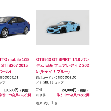
TO mobile 1/18
GTS943 GT SPIRIT 1/18 パン
TI S207 2015
デム 日産 フェアレディ Z 202
パール)
5 (チャイナブルー)
565509171
商品コード：4548565503155
ョップ
メトロBtoBショップ
19,500円
定価
24,000円
（税抜）
（税抜）
取引中の会員のみ公開
卸価格
取引中の会員のみ公開
1
在庫 残り
個