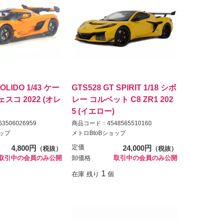
SOLIDO 1/43 ケー
GTS528 GT SPIRIT 1/18 シボ
スコ 2022 (オレ
レー コルベット C8 ZR1 202
5 (イエロー)
506026959
商品コード：4548565510160
ョップ
メトロBtoBショップ
4,800円
定価
24,000円
（税抜）
（税抜）
取引中の会員のみ公開
卸価格
取引中の会員のみ公開
1
在庫 残り
個