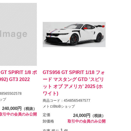
GT SPIRIT 1/8 ポ
GTS956 GT SPIRIT 1/18 フォ
92) GT3 2022
ード マスタング GTD 'スピリ
ット オブ アメリカ' 2025 (ホ
ワイト)
565502578
ョップ
商品コード：4548565497577
メトロBtoBショップ
240,000円
（税抜）
取引中の会員のみ公開
定価
24,000円
（税抜）
卸価格
取引中の会員のみ公開
1