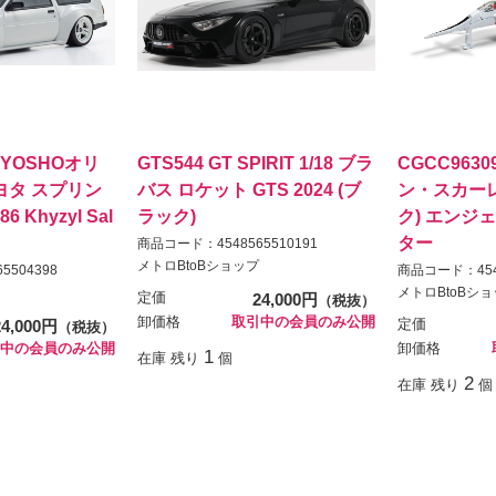
 KYOSHOオリ
GTS544 GT SPIRIT 1/18 ブラ
CGCC963
トヨタ スプリン
バス ロケット GTS 2024 (ブ
ン・スカー
 Khyzyl Sal
ラック)
ク) エンジ
ター
商品コード：4548565510191
メトロBtoBショップ
5504398
商品コード：4548
メトロBtoBシ
定価
24,000円
（税抜）
卸価格
取引中の会員のみ公開
24,000円
定価
（税抜）
中の会員のみ公開
卸価格
1
在庫 残り
個
2
在庫 残り
個