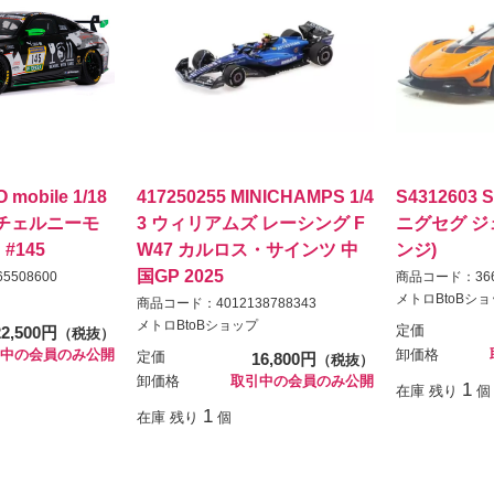
 mobile 1/18
417250255 MINICHAMPS 1/4
S4312603 
4 チェルニーモ
3 ウィリアムズ レーシング F
ニグセグ ジェ
#145
W47 カルロス・サインツ 中
ンジ)
国GP 2025
5508600
商品コード：3663
メトロBtoBシ
商品コード：4012138788343
メトロBtoBショップ
22,500円
定価
（税抜）
中の会員のみ公開
卸価格
定価
16,800円
（税抜）
卸価格
取引中の会員のみ公開
1
在庫 残り
個
1
在庫 残り
個