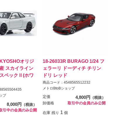
W KYOSHOオリジ
18-26033R BURAGO 1/24 フ
 日産 スカイライン
ェラーリ ドーディチ チリン
R VスペックⅡ(ホワ
ドリ レッド
商品コード：4548565512232
メトロBtoBショップ
565504435
ョップ
定価
4,800円
（税抜）
卸価格
取引中の会員のみ公開
8,000円
（税抜）
取引中の会員のみ公開
1
在庫 残り
個