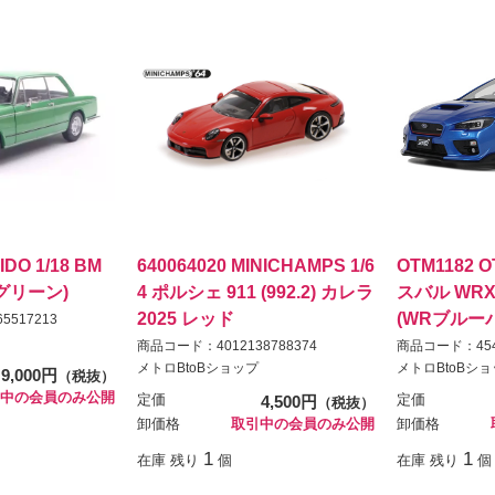
IDO 1/18 BM
640064020 MINICHAMPS 1/6
OTM1182 OT
 (グリーン)
4 ポルシェ 911 (992.2) カレラ
スバル WRX S
2025 レッド
(WRブルー
5517213
商品コード：4012138788374
商品コード：4548
メトロBtoBショップ
メトロBtoBシ
9,000円
（税抜）
中の会員のみ公開
定価
4,500円
定価
（税抜）
卸価格
取引中の会員のみ公開
卸価格
1
1
在庫 残り
個
在庫 残り
個