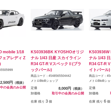
 mobile 1/18
KS03936BK KYOSHOオリジ
KS03936
フェアレディ Z
ナル 1/43 日産 スカイライン
ナル 1/43
)
R34 GT-R VスペックⅡ(ブラ
R34 GT-
ックパール)
イトパール)
5505999
商品コード：4548565504442
商品コード：4548
メトロBtoBショップ
メトロBtoBシ
22,500円
（税抜）
中の会員のみ公開
定価
8,000円
定価
（税抜）
卸価格
取引中の会員のみ公開
卸価格
3
6
在庫 残り
個
在庫 残り
個