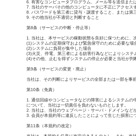
6. 有害なコンピュータプログラム、メール等を送信また
7. 当社のサーバその他のコンピュータに不正にアクセス
8. パスワードを第三者に貸与・譲渡すること、または第
9. その他当社が不適切と判断すること
第8条（サービスの中断・停止等）
1. 当社は、本サービスの稼動状態を良好に保つために
(1)システムの定期保守および緊急保守のために必要な場
(2)システムに負荷が集中した場合
(3)火災、停電、第三者による妨害行為などによりシス
(4)その他、止むを得ずシステムの停止が必要と当社が判
第9条（サービスの変更・廃止）
当社は、その判断によりサービスの全部または一部を事
第10条（免責）
1. 通信回線やコンピュータなどの障害によるシステム
について、当社は一切責任を負わないものとします。
2. 当社は、当社のウェブページ・サーバ・ドメインな
3. 会員が本規約等に違反したことによって生じた損害
第11条（本規約の改定）