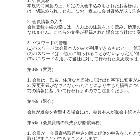
1. 会員資格
本規約に同意の上、所定の入会申込みをされたお客様は
は一切認められません。なお、過去に会員資格が取り消
2. 会員情報の入力
会員登録手続の際には、入力上の注意をよく読み、所定
なれません。これらの文字が登録された場合は当社にて
3. パスワードの管理
(1)パスワードは会員本人のみが利用できるものとし、
(2)パスワードは、他人に知られることがないよう定期
(3)パスワードを用いて当社に対して行われた意思表示
第3条（変更）
1. 会員は、氏名、住所など当社に届け出た事項に変更
2. 変更登録がなされなかったことにより生じた損害に
前の情報に基づいて行われますのでご注意ください。
第4条（退会）
会員が退会を希望する場合には、会員本人が退会手続き
第5条（会員資格の喪失及び賠償義務）
1. 会員が、会員資格取得申込の際に虚偽の申告をした
取り消すことができることとします。