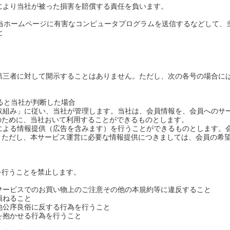
れにより当社が被った損害を賠償する責任を負います。
、当ホームページに有害なコンピュータプログラムを送信するなどして、
と
く第三者に対して開示することはありません。ただし、次の各号の場合に
ると当社が判断した場合
の取組み」に従い、当社が管理します。当社は、会員情報を、会員へのサ
のために、当社おいて利用することができるものとします。
法による情報提供（広告を含みます）を行うことができるものとします。
。ただし、本サービス運営に必要な情報提供につきましては、会員の希
を行うことを禁止します。
本サービスでのお買い物上のご注意その他の本規約等に違反すること
損ねること
の他公序良俗に反する行為を行うこと
を抱かせる行為を行うこと