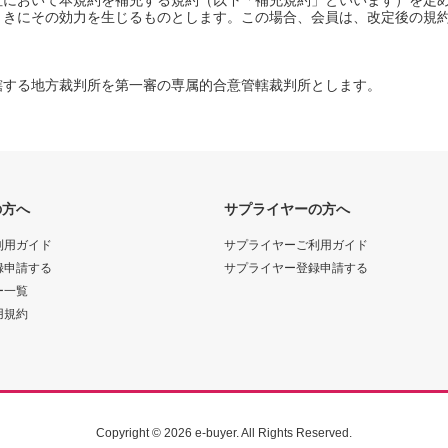
社において本規約を補充する規約（以下「補充規約」といいます）を定
ときにその効力を生じるものとします。この場合、会員は、改定後の規
轄する地方裁判所を第一審の専属的合意管轄裁判所とします。
の方へ
サプライヤーの方へ
利用ガイド
サプライヤーご利用ガイド
録申請する
サプライヤー登録申請する
ー一覧
用規約
Copyright
© 2026 e-buyer.
All Rights Reserved.