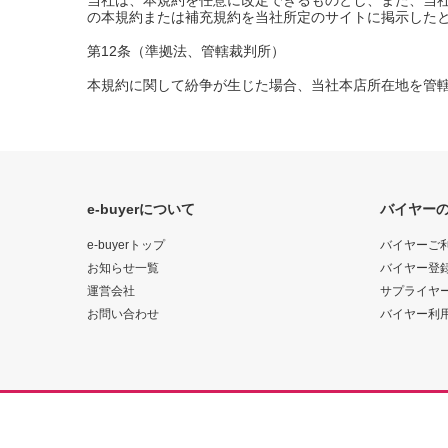
当社は、本規約を任意に改定できるものとし、また、当
の本規約または補充規約を当社所定のサイトに掲示した
第12条（準拠法、管轄裁判所）
本規約に関して紛争が生じた場合、当社本店所在地を管
e-buyerについて
バイヤー
e-buyerトップ
バイヤーご
お知らせ一覧
バイヤー登
運営会社
サプライヤ
お問い合わせ
バイヤー利