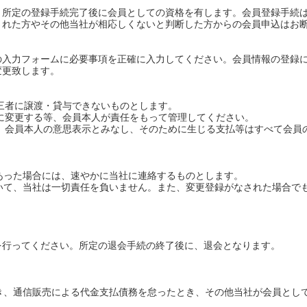
、所定の登録手続完了後に会員としての資格を有します。会員登録手続
された方やその他当社が相応しくないと判断した方からの会員申込はお
の入力フォームに必要事項を正確に入力してください。会員情報の登録
変更致します。
第三者に譲渡・貸与できないものとします。
的に変更する等、会員本人が責任をもって管理してください。
は、会員本人の意思表示とみなし、そのために生じる支払等はすべて会員
があった場合には、速やかに当社に連絡するものとします。
ついて、当社は一切責任を負いません。また、変更登録がなされた場合で
を行ってください。所定の退会手続の終了後に、退会となります。
とき、通信販売による代金支払債務を怠ったとき、その他当社が会員とし