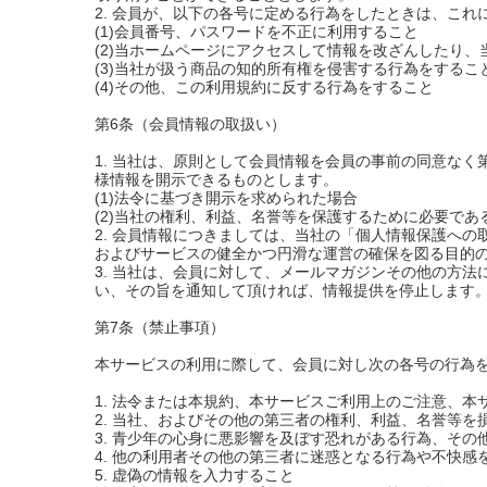
2. 会員が、以下の各号に定める行為をしたときは、こ
(1)会員番号、パスワードを不正に利用すること
(2)当ホームページにアクセスして情報を改ざんしたり
(3)当社が扱う商品の知的所有権を侵害する行為をするこ
(4)その他、この利用規約に反する行為をすること
第6条（会員情報の取扱い）
1. 当社は、原則として会員情報を会員の事前の同意な
様情報を開示できるものとします。
(1)法令に基づき開示を求められた場合
(2)当社の権利、利益、名誉等を保護するために必要であ
2. 会員情報につきましては、当社の「個人情報保護へ
およびサービスの健全かつ円滑な運営の確保を図る目的
3. 当社は、会員に対して、メールマガジンその他の方
い、その旨を通知して頂ければ、情報提供を停止します
第7条（禁止事項）
本サービスの利用に際して、会員に対し次の各号の行為
1. 法令または本規約、本サービスご利用上のご注意、
2. 当社、およびその他の第三者の権利、利益、名誉等を
3. 青少年の心身に悪影響を及ぼす恐れがある行為、そ
4. 他の利用者その他の第三者に迷惑となる行為や不快感
5. 虚偽の情報を入力すること