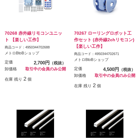
70268 赤外線リモコンユニッ
70267 ローリングロボット工
ト 【楽しい工作】
作セット (赤外線2chリモコン)
【楽しい工作】
商品コード：4950344702688
メトロBtoBショップ
商品コード：4950344702671
メトロBtoBショップ
定価
2,700円
（税抜）
定価
4,500円
卸価格
取引中の会員のみ公開
（税抜）
卸価格
取引中の会員のみ公開
2
在庫 残り
個
2
在庫 残り
個