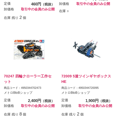
定価
460円
卸価格
取引中の会員のみ公開
（税抜）
卸価格
取引中の会員のみ公開
在庫 ○
2
在庫 残り
個
70247 四輪クローラー工作セ
72009 5速ツインギヤボックス
ット
HE
商品コード：4950344702473
商品コード：4950344720095
メトロBtoBショップ
メトロBtoBショップ
定価
2,400円
定価
1,900円
（税抜）
（税抜）
卸価格
取引中の会員のみ公開
卸価格
取引中の会員のみ公開
8
2
在庫 残り
個
在庫 残り
個