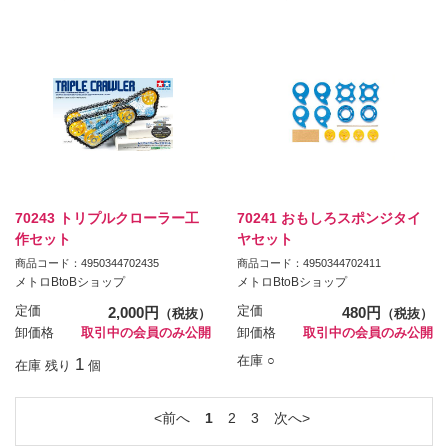
70243 トリプルクローラー工
70241 おもしろスポンジタイ
作セット
ヤセット
商品コード：4950344702435
商品コード：4950344702411
メトロBtoBショップ
メトロBtoBショップ
定価
2,000円
定価
480円
（税抜）
（税抜）
卸価格
取引中の会員のみ公開
卸価格
取引中の会員のみ公開
在庫 ○
1
在庫 残り
個
前へ
1
2
3
次へ