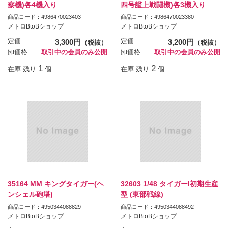
察機)各4機入り
四号艦上戦闘機)各3機入り
商品コード：4986470023403
商品コード：4986470023380
メトロBtoBショップ
メトロBtoBショップ
定価
3,300円
定価
3,200円
（税抜）
（税抜）
卸価格
取引中の会員のみ公開
卸価格
取引中の会員のみ公開
1
2
在庫 残り
個
在庫 残り
個
35164 MM キングタイガー(ヘ
32603 1/48 タイガーI初期生産
ンシェル砲塔)
型 (東部戦線)
商品コード：4950344088829
商品コード：4950344088492
メトロBtoBショップ
メトロBtoBショップ