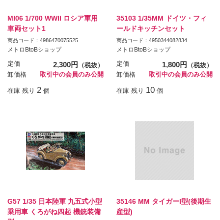
MI06 1/700 WWII ロシア軍用
35103 1/35MM ドイツ・フィ
車両セット1
ールドキッチンセット
商品コード：4986470075525
商品コード：4950344082834
メトロBtoBショップ
メトロBtoBショップ
定価
2,300円
定価
1,800円
（税抜）
（税抜）
卸価格
取引中の会員のみ公開
卸価格
取引中の会員のみ公開
2
10
在庫 残り
個
在庫 残り
個
G57 1/35 日本陸軍 九五式小型
35146 MM タイガーI型(後期生
乗用車 くろがね四起 機銃装備
産型)