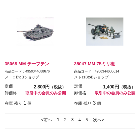
35068 MM チーフテン
35047 MM 75ミリ砲
商品コード：4950344088676
商品コード：4950344088614
メトロBtoBショップ
メトロBtoBショップ
定価
2,800円
定価
1,400円
（税抜）
（税抜）
卸価格
取引中の会員のみ公開
卸価格
取引中の会員のみ公開
1
3
在庫 残り
個
在庫 残り
個
前へ
1
2
3
4
5
次へ