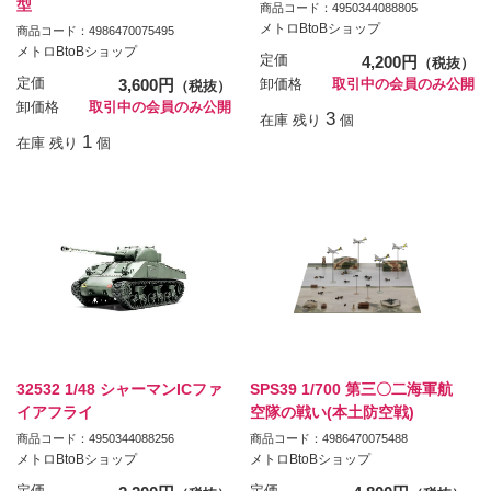
型
商品コード：4950344088805
メトロBtoBショップ
商品コード：4986470075495
メトロBtoBショップ
定価
4,200円
（税抜）
定価
3,600円
卸価格
取引中の会員のみ公開
（税抜）
卸価格
取引中の会員のみ公開
3
在庫 残り
個
1
在庫 残り
個
32532 1/48 シャーマンICファ
SPS39 1/700 第三〇二海軍航
イアフライ
空隊の戦い(本土防空戦)
商品コード：4950344088256
商品コード：4986470075488
メトロBtoBショップ
メトロBtoBショップ