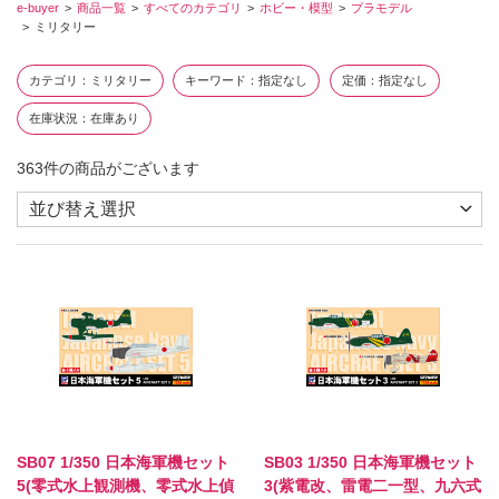
e-buyer
商品一覧
すべてのカテゴリ
ホビー・模型
プラモデル
ミリタリー
カテゴリ
ミリタリー
キーワード
指定なし
定価
指定なし
在庫状況
在庫あり
363
件の商品がございます
SB07 1/350 日本海軍機セット
SB03 1/350 日本海軍機セット
5(零式水上観測機、零式水上偵
3(紫電改、雷電二一型、九六式