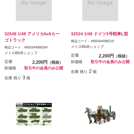
32548 1/48 アメリカ6x6カー
32524 1/48 ドイツ3号戦車L型
ゴトラック
商品コード：4950344088218
メトロBtoBショップ
商品コード：4950344088294
メトロBtoBショップ
定価
2,200円
（税抜）
定価
2,200円
卸価格
取引中の会員のみ公開
（税抜）
卸価格
取引中の会員のみ公開
2
在庫 残り
個
3
在庫 残り
個