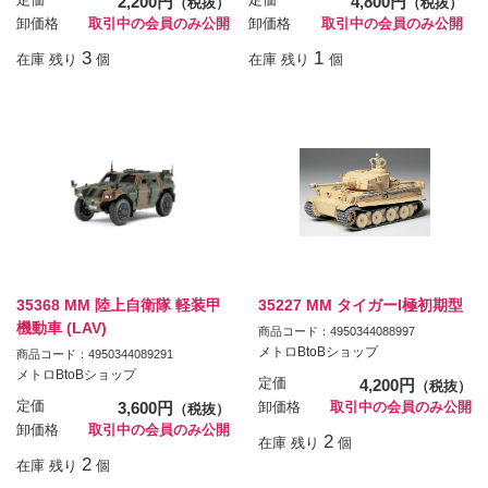
定価
2,200円
定価
4,800円
（税抜）
（税抜）
卸価格
取引中の会員のみ公開
卸価格
取引中の会員のみ公開
3
1
在庫 残り
個
在庫 残り
個
35368 MM 陸上自衛隊 軽装甲
35227 MM タイガーI極初期型
機動車 (LAV)
商品コード：4950344088997
メトロBtoBショップ
商品コード：4950344089291
メトロBtoBショップ
定価
4,200円
（税抜）
定価
3,600円
卸価格
取引中の会員のみ公開
（税抜）
卸価格
取引中の会員のみ公開
2
在庫 残り
個
2
在庫 残り
個