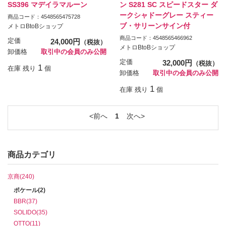
SS396 マデイラマルーン
ン S281 SC スピードスター ダ
ークシャドーグレー スティー
商品コード：4548565475728
ブ・サリーンサイン付
メトロBtoBショップ
商品コード：4548565466962
定価
24,000円
（税抜）
メトロBtoBショップ
卸価格
取引中の会員のみ公開
定価
32,000円
（税抜）
1
在庫 残り
個
卸価格
取引中の会員のみ公開
1
在庫 残り
個
前へ
1
次へ
商品カテゴリ
京商(240)
ポケール(2)
BBR(37)
SOLIDO(35)
OTTO(11)