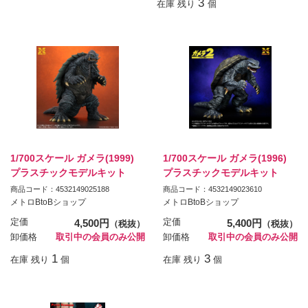
3
在庫 残り
個
1/700スケール ガメラ(1999)
1/700スケール ガメラ(1996)
プラスチックモデルキット
プラスチックモデルキット
商品コード：4532149025188
商品コード：4532149023610
メトロBtoBショップ
メトロBtoBショップ
定価
4,500円
定価
5,400円
（税抜）
（税抜）
卸価格
取引中の会員のみ公開
卸価格
取引中の会員のみ公開
1
3
在庫 残り
個
在庫 残り
個