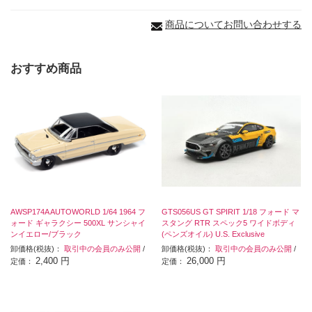
商品についてお問い合わせする
おすすめ商品
AWSP174A AUTOWORLD 1/64 1964 フ
GTS056US GT SPIRIT 1/18 フォード マ
ォード ギャラクシー 500XL サンシャイ
スタング RTR スペック5 ワイドボディ
ンイエロー/ブラック
(ペンズオイル) U.S. Exclusive
卸価格(税抜)：
取引中の会員のみ公開
/
卸価格(税抜)：
取引中の会員のみ公開
/
2,400 円
26,000 円
定価：
定価：