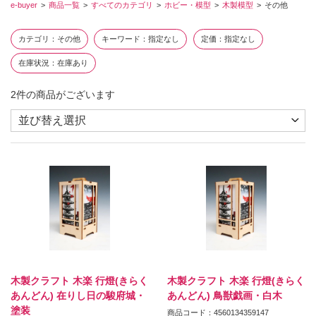
e-buyer
商品一覧
すべてのカテゴリ
ホビー・模型
木製模型
その他
カテゴリ
その他
キーワード
指定なし
定価
指定なし
在庫状況
在庫あり
2
件の商品がございます
木製クラフト 木楽 行燈(きらく
木製クラフト 木楽 行燈(きらく
あんどん) 在りし日の駿府城・
あんどん) 鳥獣戯画・白木
塗装
商品コード：4560134359147