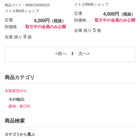
メトロBtoBショップ
商品コード：4560134359215
メトロBtoBショップ
定価
4,000円
（税抜）
定価
4,200円
卸価格
取引中の会員のみ公開
（税抜）
卸価格
取引中の会員のみ公開
5
在庫 残り
個
8
在庫 残り
個
前へ
1
次へ
商品カテゴリ
木製模型(41)
その他(2)
建物・船(39)
商品検索
カテゴリから選ぶ