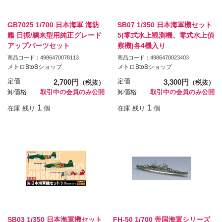
GB7025 1/700 日本海軍 海防
SB07 1/350 日本海軍機セット
艦 日振/鵜来型用純正グレード
5(零式水上観測機、零式水上偵
アップパーツセット
察機)各4機入り
商品コード：4986470078113
商品コード：4986470023403
メトロBtoBショップ
メトロBtoBショップ
定価
2,700円
定価
3,300円
（税抜）
（税抜）
卸価格
取引中の会員のみ公開
卸価格
取引中の会員のみ公開
1
1
在庫 残り
個
在庫 残り
個
SB03 1/350 日本海軍機セット
FH-50 1/700 帝国海軍シリーズ