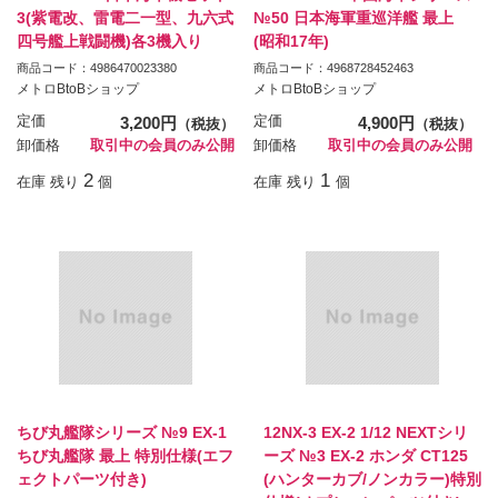
3(紫電改、雷電二一型、九六式
№50 日本海軍重巡洋艦 最上
四号艦上戦闘機)各3機入り
(昭和17年)
商品コード：4986470023380
商品コード：4968728452463
メトロBtoBショップ
メトロBtoBショップ
定価
3,200円
定価
4,900円
（税抜）
（税抜）
卸価格
取引中の会員のみ公開
卸価格
取引中の会員のみ公開
2
1
在庫 残り
個
在庫 残り
個
ちび丸艦隊シリーズ №9 EX-1
12NX-3 EX-2 1/12 NEXTシリ
ちび丸艦隊 最上 特別仕様(エフ
ーズ №3 EX-2 ホンダ CT125
ェクトパーツ付き)
(ハンターカブ/ノンカラー)特別