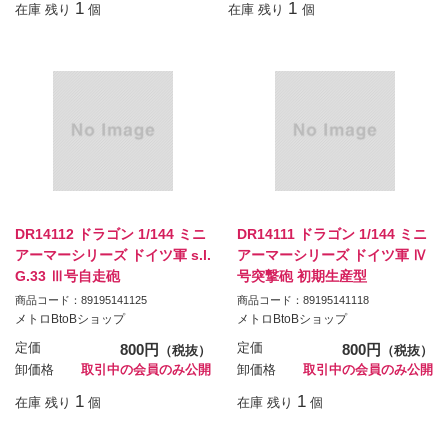
1
1
在庫 残り
個
在庫 残り
個
DR14112 ドラゴン 1/144 ミニ
DR14111 ドラゴン 1/144 ミニ
アーマーシリーズ ドイツ軍 s.l.
アーマーシリーズ ドイツ軍 Ⅳ
G.33 Ⅲ号自走砲
号突撃砲 初期生産型
商品コード：89195141125
商品コード：89195141118
メトロBtoBショップ
メトロBtoBショップ
定価
800円
定価
800円
（税抜）
（税抜）
卸価格
取引中の会員のみ公開
卸価格
取引中の会員のみ公開
1
1
在庫 残り
個
在庫 残り
個