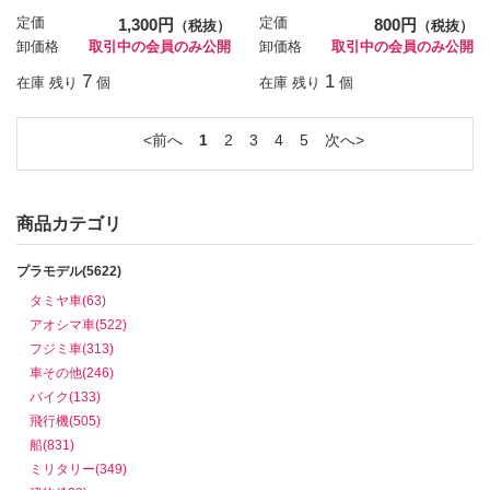
定価
1,300円
定価
800円
（税抜）
（税抜）
卸価格
取引中の会員のみ公開
卸価格
取引中の会員のみ公開
7
1
在庫 残り
個
在庫 残り
個
前へ
1
2
3
4
5
次へ
商品カテゴリ
プラモデル(5622)
タミヤ車(63)
アオシマ車(522)
フジミ車(313)
車その他(246)
バイク(133)
飛行機(505)
船(831)
ミリタリー(349)