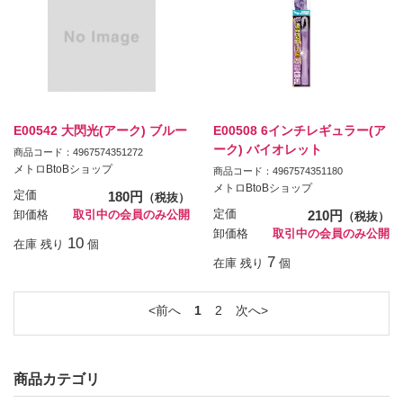
E00542 大閃光(アーク) ブルー
E00508 6インチレギュラー(ア
ーク) バイオレット
商品コード：4967574351272
メトロBtoBショップ
商品コード：4967574351180
メトロBtoBショップ
定価
180円
（税抜）
定価
210円
卸価格
取引中の会員のみ公開
（税抜）
卸価格
取引中の会員のみ公開
10
在庫 残り
個
7
在庫 残り
個
前へ
1
2
次へ
商品カテゴリ