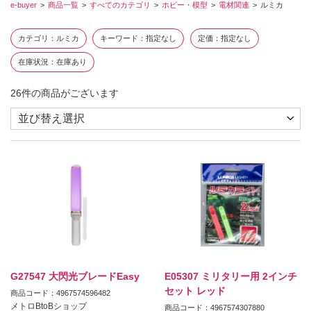
e-buyer
商品一覧
すべてのカテゴリ
ホビー・模型
電材関連
ルミカ
カテゴリ
ルミカ
キーワード
指定なし
定価
指定なし
在庫状況
在庫あり
26
件の商品がございます
G27547 大閃光ブレードEasy
E05307 ミリタリー用 2インチ
セット レッド
商品コード：4967574596482
メトロBtoBショップ
商品コード：4967574307880