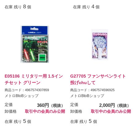
8
4
在庫 残り
個
在庫 残り
個
E05106 ミリタリー用 1.5イン
G27705 ファンサペンライト
チセット グリーン
投げchuして
商品コード：4967574307859
商品コード：4967574596925
メトロBtoBショップ
メトロBtoBショップ
定価
360円
定価
2,000円
（税抜）
（税抜）
卸価格
取引中の会員のみ公開
卸価格
取引中の会員のみ公開
5
5
在庫 残り
個
在庫 残り
個