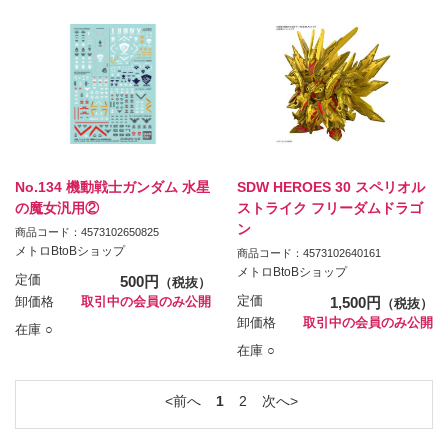
No.134 機動戦士ガンダム 水星
SDW HEROES 30 スペリオル
の魔女汎用②
ストライク フリーダムドラゴ
ン
商品コード：4573102650825
メトロBtoBショップ
商品コード：4573102640161
メトロBtoBショップ
定価
500円
（税抜）
定価
1,500円
卸価格
取引中の会員のみ公開
（税抜）
卸価格
取引中の会員のみ公開
在庫 ○
在庫 ○
前へ
1
2
次へ