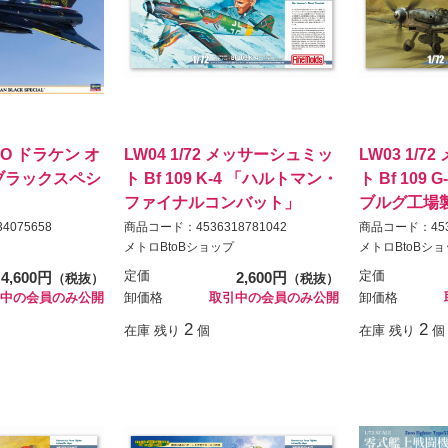
J35O ドラケン オ
LW04 1/72 メッサーシュミッ
LW03 1/
ブラックスペシ
ト Bf 109 K-4 「ハルトマン・
ト Bf 109
ファイナルコンバット」
ブルグ工場
4075658
商品コード：4536318781042
商品コード：4536
メトロBtoBショップ
メトロBtoBシ
4,600円
定価
2,600円
定価
（税抜）
（税抜）
中の会員のみ公開
卸価格
取引中の会員のみ公開
卸価格
2
2
在庫 残り
個
在庫 残り
個