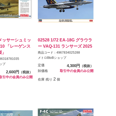
72 メッサーシュミッ
02528 1/72 EA-18G グラウラ
 G-10 「レーゲンス
ー VAQ-131 ランサーズ 2025
製」
商品コード：4967834025288
メトロBtoBショップ
318781035
ョップ
定価
4,300円
（税抜）
卸価格
取引中の会員のみ公開
2,600円
（税抜）
取引中の会員のみ公開
2
在庫 残り
個