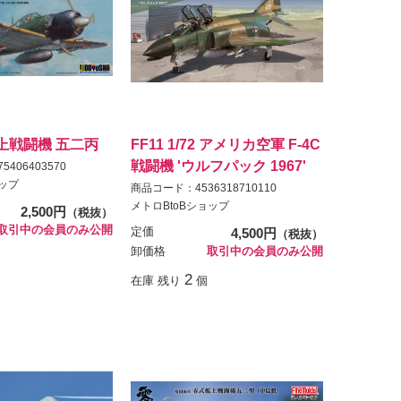
艦上戦闘機 五二丙
FF11 1/72 アメリカ空軍 F-4C
戦闘機 'ウルフパック 1967'
406403570
ョップ
商品コード：4536318710110
メトロBtoBショップ
2,500円
（税抜）
取引中の会員のみ公開
定価
4,500円
（税抜）
卸価格
取引中の会員のみ公開
2
在庫 残り
個