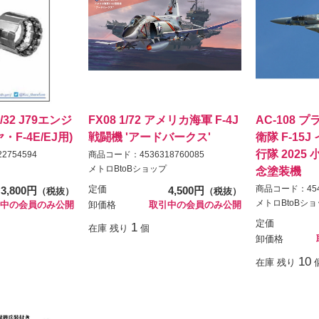
 1/32 J79エンジ
FX08 1/72 アメリカ海軍 F-4J
AC-108 プ
F-4E/EJ用)
戦闘機 'アードバークス'
衛隊 F-15J
行隊 2025
2754594
商品コード：4536318760085
メトロBtoBショップ
念塗装機
商品コード：4545
3,800円
定価
4,500円
（税抜）
（税抜）
メトロBtoBシ
中の会員のみ公開
卸価格
取引中の会員のみ公開
定価
1
在庫 残り
個
卸価格
10
在庫 残り