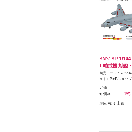
SN31SP 1/14
1 哨戒機 対
商品コード：498647
メトロBtoBショップ
定価
卸価格
取引
1
在庫 残り
個