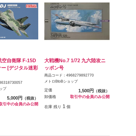
2 航空自衛隊 F-15D
大戦機No.7 1/72 九六陸攻ニ
サー [デジタル迷彩
ッポン号
商品コード：4968279892770
メトロBtoBショップ
318730057
ョップ
定価
1,500円
（税抜）
卸価格
取引中の会員のみ公開
5,000円
（税抜）
取引中の会員のみ公開
1
在庫 残り
個