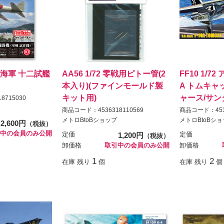
 帝国海軍 十二試艦
AA56 1/72 零戦用ピトー管(2
FF10 1/7
本入り)(ファインモールド製
A トムキャ
キット用)
ャース/サ
8715030
商品コード：4536318110569
商品コード：4536
メトロBtoBショップ
メトロBtoBシ
2,600円
（税抜）
中の会員のみ公開
定価
1,200円
定価
（税抜）
卸価格
取引中の会員のみ公開
卸価格
1
2
在庫 残り
個
在庫 残り
個