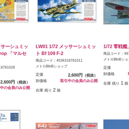
 メッサーシュミッ
LW01 1/72 メッサーシュミッ
1/72 零戦
 Trop 「マルセ
ト Bf 109 F-2
商品コード：4975
メトロBtoBシ
商品コード：4536318781011
メトロBtoBショップ
8781028
定価
卸価格
定価
2,600円
（税抜）
卸価格
取引中の会員のみ公開
2,600円
（税抜）
1
在庫 残り
個
中の会員のみ公開
2
在庫 残り
個