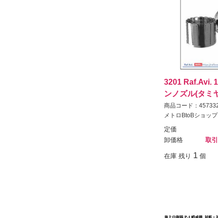
3201 Raf.Avi.
ンノズル(タミヤ・
商品コード：457332
メトロBtoBショップ
定価
卸価格
取引
1
在庫 残り
個