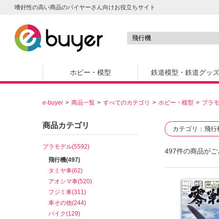
嗜好性の高い商品のバイヤーさん向けお役立ちサイト
ホビー・模型
鉄道模型・鉄道グッ
e-buyer
商品一覧
すべてのカテゴリ
ホビー・模型
プラ
商品カテゴリ
カテゴリ
飛行
プラモデル(5592)
497
件の商品がご
飛行機(497)
タミヤ車(62)
アオシマ車(520)
フジミ車(311)
車その他(244)
バイク(129)