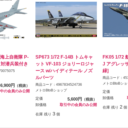
4 海上自衛隊 P-
SP673 1/72 F-14B トムキャ
FK05 1/7
艦・対潜兵装付き
ット VF-103 ジョリーロジャ
J アグレッ
ース w/ハイディテール ノズ
緑]
0075075
ルパーツ
商品コード：4536
メトロBtoBシ
商品コード：4967834524736
6,900円
（税抜）
メトロBtoBショップ
中の会員のみ公開
定価
卸価格
定価
5,600円
（税抜）
卸価格
取引中の会員のみ公開
2
在庫 残り
個
3
在庫 残り
個