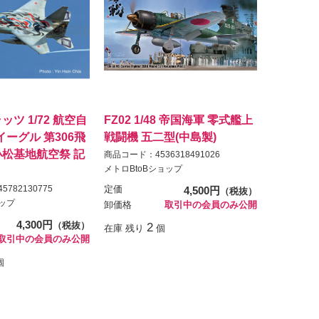
ラッツ 1/72 航空自
FZ02 1/48 帝国海軍 零式艦上
 イーグル 第306飛
戦闘機 五二型(中島製)
 小松基地航空祭 記
商品コード：4536318491026
メトロBtoBショップ
782130775
定価
4,500円
（税抜）
ョップ
卸価格
取引中の会員のみ公開
4,300円
（税抜）
2
在庫 残り
個
取引中の会員のみ公開
個