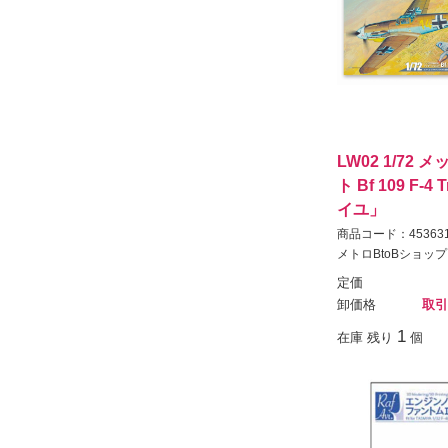
LW02 1/72
ト Bf 109 F-4
イユ」
商品コード：453631
メトロBtoBショップ
定価
卸価格
取引
1
在庫 残り
個