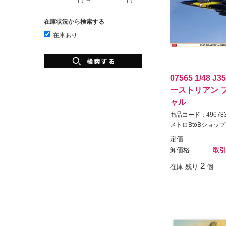
在庫状況から検索する
在庫あり
07565 1/48 
ーストリアン 
ャル
商品コード：496783
メトロBtoBショップ
定価
卸価格
取引
2
在庫 残り
個