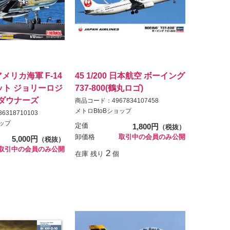
2 アメリカ海軍 F-14
45 1/200 日本航空 ボーイング
ット ジョリーロジ
737-800(鶴丸ロゴ)
ンダウナーズ
商品コード：4967834107458
メトロBtoBショップ
318710103
ョップ
定価
1,800円
（税抜）
卸価格
取引中の会員のみ公開
5,000円
（税抜）
取引中の会員のみ公開
2
在庫 残り
個