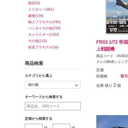
船(833)
ミリタリー(361)
建物(136)
輸入プラモデル(796)
バンダイその他(239)
キャラクター(1333)
その他(115)
FR03 1/72
鉄道プラモデル(16)
上戦闘機
商品コード：453631
メトロBtoBショップ
商品検索
定価
カテゴリから選ぶ
卸価格
取引
2
在庫 残り
個
キーワードから検索する
定価から検索する
円 ～
円