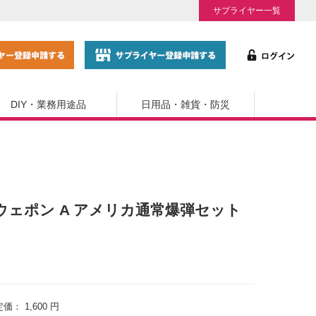
サプライヤー一覧
DIY・業務用途品
日用品・雑貨・防災
フト ウェポン A アメリカ通常爆弾セット
定価：
1,600 円