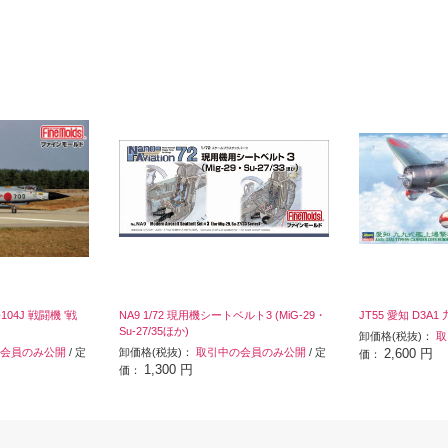
-104J 戦闘機 '戦
NA9 1/72 現用機シートベルト3 (MiG-29・
JT55 愛知 D3A
Su-27/35ほか)
卸価格(税抜)：
取
会員のみ公開
/ 定
卸価格(税抜)：
取引中の会員のみ公開
/ 定
2,600 円
価：
1,300 円
価：