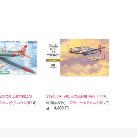
1 九九式艦上爆撃機11型
ST28 川﨑 キ61 三式戦闘機 飛燕 Ⅰ型丙
引中の会員のみ公開
/ 定
卸価格(税抜)：
取引中の会員のみ公開
/ 定
4,400 円
価：