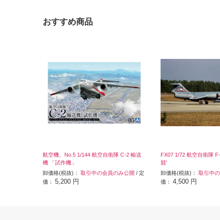
おすすめ商品
航空機、No.5 1/144 航空自衛隊 C-2 輸送
FX07 1/72 航空自衛隊 F
機 「試作機」
競'
卸価格(税抜)：
取引中の会員のみ公開
/ 定
卸価格(税抜)：
取引中の
5,200 円
4,500 円
価：
価：