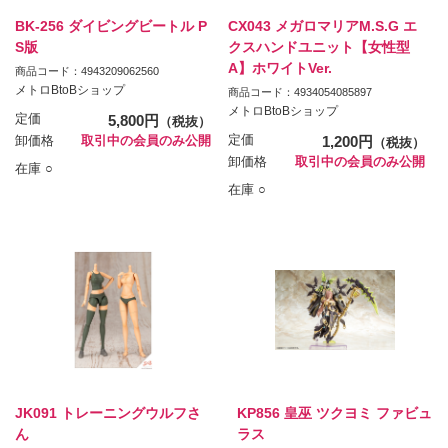
BK-256 ダイビングビートル P
CX043 メガロマリアM.S.G エ
S版
クスハンドユニット【女性型
A】ホワイトVer.
商品コード：4943209062560
メトロBtoBショップ
商品コード：4934054085897
メトロBtoBショップ
定価
5,800円
（税抜）
定価
1,200円
卸価格
取引中の会員のみ公開
（税抜）
卸価格
取引中の会員のみ公開
在庫 ○
在庫 ○
JK091 トレーニングウルフさ
KP856 皇巫 ツクヨミ ファビュ
ん
ラス