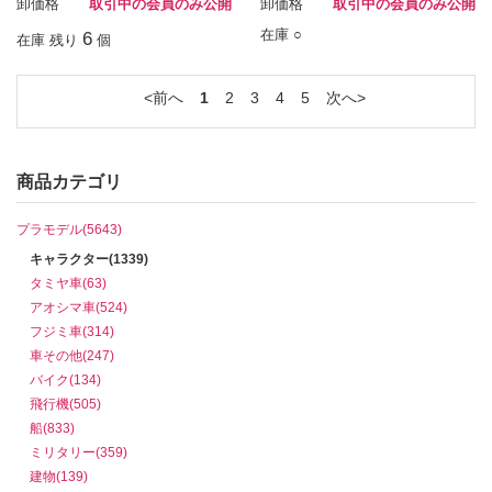
卸価格
取引中の会員のみ公開
卸価格
取引中の会員のみ公開
在庫 ○
6
在庫 残り
個
前へ
1
2
3
4
5
次へ
商品カテゴリ
プラモデル(5643)
キャラクター(1339)
タミヤ車(63)
アオシマ車(524)
フジミ車(314)
車その他(247)
バイク(134)
飛行機(505)
船(833)
ミリタリー(359)
建物(139)