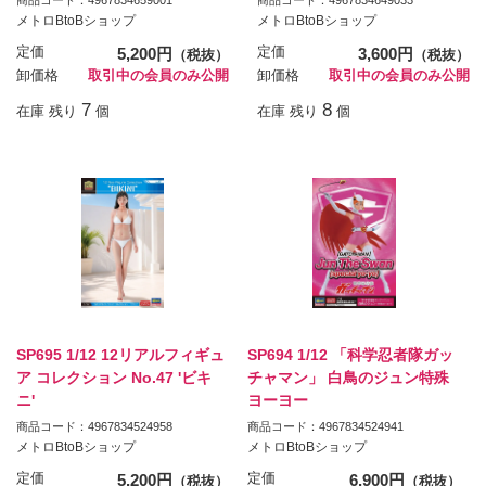
メトロBtoBショップ
メトロBtoBショップ
定価
5,200円
定価
3,600円
（税抜）
（税抜）
卸価格
取引中の会員のみ公開
卸価格
取引中の会員のみ公開
7
8
在庫 残り
個
在庫 残り
個
SP695 1/12 12リアルフィギュ
SP694 1/12 「科学忍者隊ガッ
ア コレクション No.47 'ビキ
チャマン」 白鳥のジュン特殊
ニ'
ヨーヨー
商品コード：4967834524958
商品コード：4967834524941
メトロBtoBショップ
メトロBtoBショップ
定価
5,200円
定価
6,900円
（税抜）
（税抜）