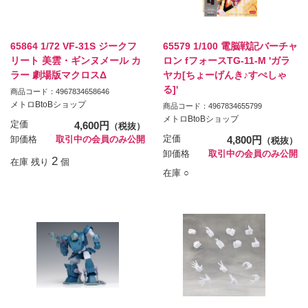
65864 1/72 VF-31S ジークフ
65579 1/100 電脳戦記バーチャ
リート 美雲・ギンヌメール カ
ロン fフォースTG-11-M 'ガラ
ラー 劇場版マクロスΔ
ヤカ[ちょーげんき♪すぺしゃ
る]'
商品コード：4967834658646
メトロBtoBショップ
商品コード：4967834655799
メトロBtoBショップ
定価
4,600円
（税抜）
定価
4,800円
卸価格
取引中の会員のみ公開
（税抜）
卸価格
取引中の会員のみ公開
2
在庫 残り
個
在庫 ○