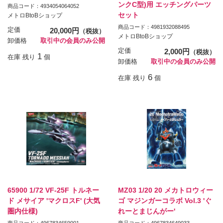
ンクC型)用 エッチングパーツ
商品コード：4934054064052
セット
メトロBtoBショップ
商品コード：4981932088495
定価
20,000円
（税抜）
メトロBtoBショップ
卸価格
取引中の会員のみ公開
定価
2,000円
（税抜）
1
在庫 残り
個
卸価格
取引中の会員のみ公開
6
在庫 残り
個
65900 1/72 VF-25F トルネー
MZ03 1/20 20 メカトロウィー
ド メサイア 'マクロスF' (大気
ゴ マジンガーコラボ Vol.3 'ぐ
圏内仕様)
れーとまじんがー'
商品コード：4967834659001
商品コード：4967834649033