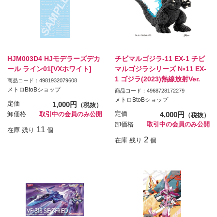
HJM003D4 HJモデラーズデカ
チビマルゴジラ-11 EX-1 チビ
ール ライン01[VXホワイト]
マルゴジラシリーズ №11 EX-
1 ゴジラ(2023)熱線放射Ver.
商品コード：4981932079608
メトロBtoBショップ
商品コード：4968728172279
メトロBtoBショップ
定価
1,000円
（税抜）
定価
4,000円
卸価格
取引中の会員のみ公開
（税抜）
卸価格
取引中の会員のみ公開
11
在庫 残り
個
2
在庫 残り
個