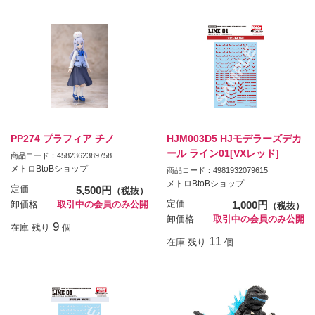
PP274 プラフィア チノ
HJM003D5 HJモデラーズデカ
ール ライン01[VXレッド]
商品コード：4582362389758
メトロBtoBショップ
商品コード：4981932079615
メトロBtoBショップ
定価
5,500円
（税抜）
定価
1,000円
卸価格
取引中の会員のみ公開
（税抜）
卸価格
取引中の会員のみ公開
9
在庫 残り
個
11
在庫 残り
個