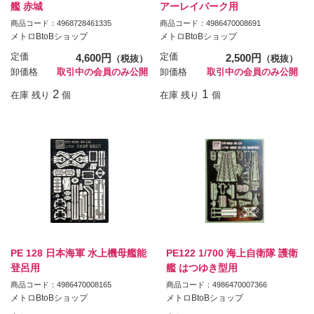
艦 赤城
アーレイバーク用
商品コード：4968728461335
商品コード：4986470008691
メトロBtoBショップ
メトロBtoBショップ
定価
4,600円
定価
2,500円
（税抜）
（税抜）
卸価格
取引中の会員のみ公開
卸価格
取引中の会員のみ公開
2
1
在庫 残り
個
在庫 残り
個
PE 128 日本海軍 水上機母艦能
PE122 1/700 海上自衛隊 護衛
登呂用
艦 はつゆき型用
商品コード：4986470008165
商品コード：4986470007366
メトロBtoBショップ
メトロBtoBショップ