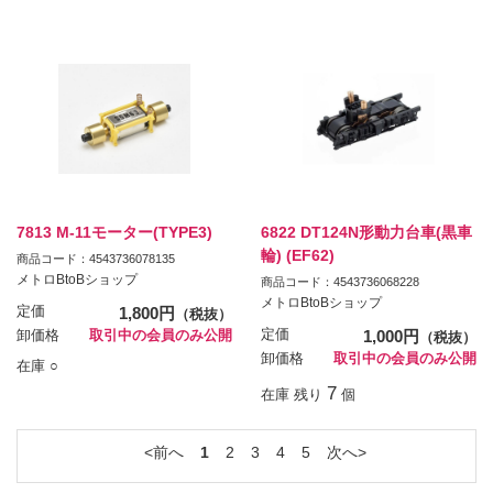
7813 M-11モーター(TYPE3)
6822 DT124N形動力台車(黒車
輪) (EF62)
商品コード：4543736078135
メトロBtoBショップ
商品コード：4543736068228
メトロBtoBショップ
定価
1,800円
（税抜）
定価
1,000円
卸価格
取引中の会員のみ公開
（税抜）
卸価格
取引中の会員のみ公開
在庫 ○
7
在庫 残り
個
前へ
1
2
3
4
5
次へ