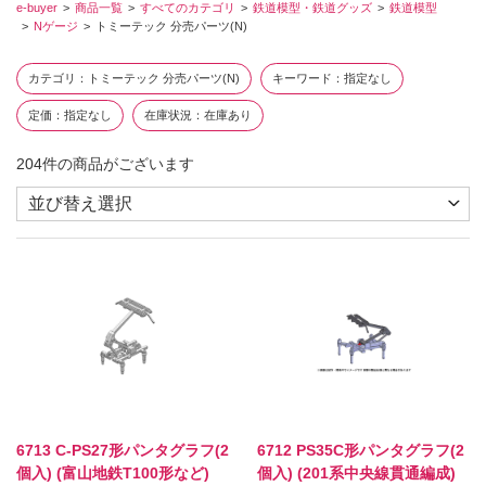
e-buyer
商品一覧
すべてのカテゴリ
鉄道模型・鉄道グッズ
鉄道模型
Nゲージ
トミーテック 分売パーツ(N)
カテゴリ
トミーテック 分売パーツ(N)
キーワード
指定なし
定価
指定なし
在庫状況
在庫あり
204
件の商品がございます
6713 C-PS27形パンタグラフ(2
6712 PS35C形パンタグラフ(2
個入) (富山地鉄T100形など)
個入) (201系中央線貫通編成)