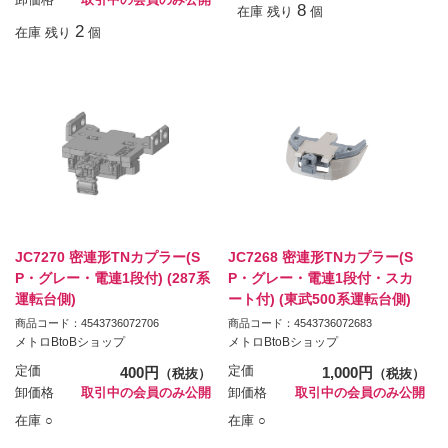
8
在庫 残り
個
2
在庫 残り
個
JC7270 密連形TNカプラー(S
JC7268 密連形TNカプラー(S
P・グレー・電連1段付) (287系
P・グレー・電連1段付・スカ
運転台側)
ート付) (東武500系運転台側)
商品コード：4543736072706
商品コード：4543736072683
メトロBtoBショップ
メトロBtoBショップ
定価
400円
定価
1,000円
（税抜）
（税抜）
卸価格
取引中の会員のみ公開
卸価格
取引中の会員のみ公開
在庫 ○
在庫 ○