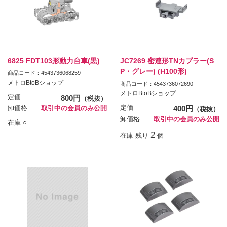
6825 FDT103形動力台車(黒)
JC7269 密連形TNカプラー(S
P・グレー) (H100形)
商品コード：4543736068259
メトロBtoBショップ
商品コード：4543736072690
メトロBtoBショップ
定価
800円
（税抜）
定価
400円
卸価格
取引中の会員のみ公開
（税抜）
卸価格
取引中の会員のみ公開
在庫 ○
2
在庫 残り
個