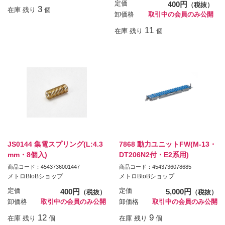
定価
400円
（税抜）
3
在庫 残り
個
卸価格
取引中の会員のみ公開
11
在庫 残り
個
JS0144 集電スプリング(L:4.3
7868 動力ユニットFW(M-13・
mm・8個入)
DT206N2付・E2系用)
商品コード：4543736001447
商品コード：4543736078685
メトロBtoBショップ
メトロBtoBショップ
定価
400円
定価
5,000円
（税抜）
（税抜）
卸価格
取引中の会員のみ公開
卸価格
取引中の会員のみ公開
12
9
在庫 残り
個
在庫 残り
個