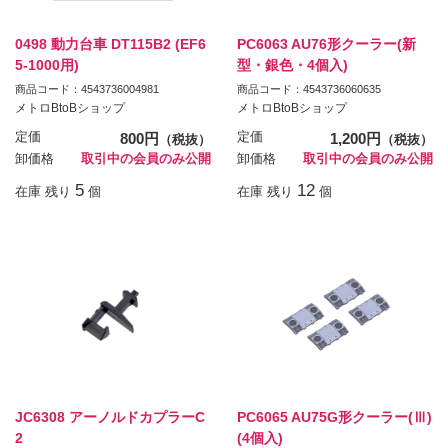
0498 動力台車 DT115B2 (EF6
PC6063 AU76形クーラー(新
5-1000用)
型・銀色・4個入)
商品コード：4543736004981
商品コード：4543736060635
メトロBtoBショップ
メトロBtoBショップ
定価
800円
定価
1,200円
（税抜）
（税抜）
卸価格
取引中の会員のみ公開
卸価格
取引中の会員のみ公開
5
12
在庫 残り
個
在庫 残り
個
JC6308 アーノルドカプラーC
PC6065 AU75G形クーラー(Ⅲ)
2
(4個入)