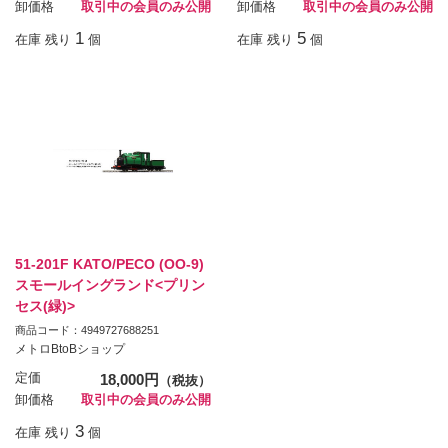
卸価格
取引中の会員のみ公開
卸価格
取引中の会員のみ公開
1
5
在庫 残り
個
在庫 残り
個
51-201F KATO/PECO (OO-9)
スモールイングランド<プリン
セス(緑)>
商品コード：4949727688251
メトロBtoBショップ
定価
18,000円
（税抜）
卸価格
取引中の会員のみ公開
3
在庫 残り
個