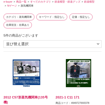
e-buyer
商品一覧
すべてのカテゴリ
鉄道模型・鉄道グッズ
鉄道模型
Nゲージ
蒸気機関車
カテゴリ
蒸気機関車
キーワード
指定なし
定価
指定なし
在庫状況
在庫あり
5
件の商品がございます
2012 C57形蒸気機関車(135号
2021-1 C11 171
機)
商品コード：4949727693378