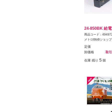
24-850BK 
商品コード：494972
メトロBtoBショップ
定価
卸価格
取引
5
在庫 残り
個