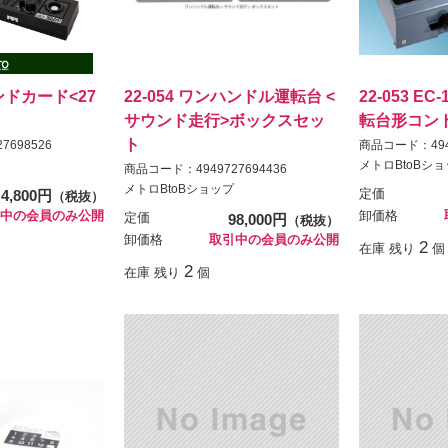
ウンドカード<27
22-054 ワンハンドル運転台 <
22-053 E
サウンド走行>ボックスセッ
転台形コン
ト
7698526
商品コード：4949
メトロBtoBシ
商品コード：4949727694436
メトロBtoBショップ
4,800円
定価
（税抜）
中の会員のみ公開
卸価格
定価
98,000円
（税抜）
卸価格
取引中の会員のみ公開
2
在庫 残り
個
2
在庫 残り
個