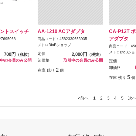
ポイントスイッチ
AA-1210 ACアダプタ
CA-P12T
アダプタ
7695068
商品コード：4582330653935
メトロBtoBショップ
商品コード：4582
メトロBtoBシ
700円
定価
2,000円
（税抜）
（税抜）
中の会員のみ公開
卸価格
取引中の会員のみ公開
定価
卸価格
2
在庫 残り
個
5
在庫 残り
個
前へ
1
2
3
4
5
次