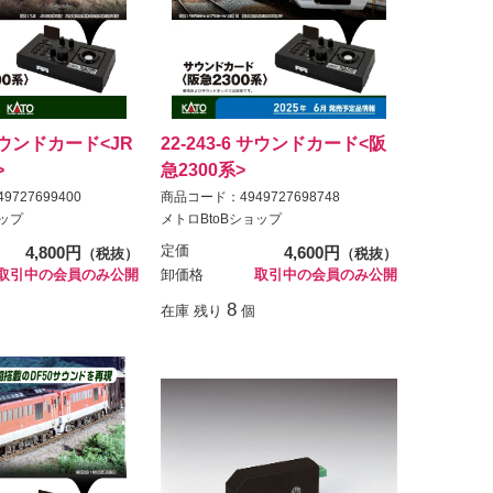
 サウンドカード<JR
22-243-6 サウンドカード<阪
>
急2300系>
727699400
商品コード：4949727698748
ョップ
メトロBtoBショップ
4,800円
定価
4,600円
（税抜）
（税抜）
取引中の会員のみ公開
卸価格
取引中の会員のみ公開
8
在庫 残り
個