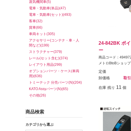
蒸気機関車(5)
電車・気動車(単品)(47)
電車・気動車(セット)(493)
客車(32)
貨車(66)
車両キット(305)
アクセサリー(コンテナ・車・人
24-842BK 
間など)(199)
ー
ストラクチャー(379)
商品コード：494972
レール(セット含む)(374)
メトロBtoBショップ
レイアウト用品(299)
オプションパーツ・ケース(車両
定価
用)(636)
卸価格
取引
トミーテック 分売パーツ(N)(204)
11
在庫 残り
個
KATO Assyパーツ(N)(65)
その他(26)
商品検索
カテゴリから選ぶ