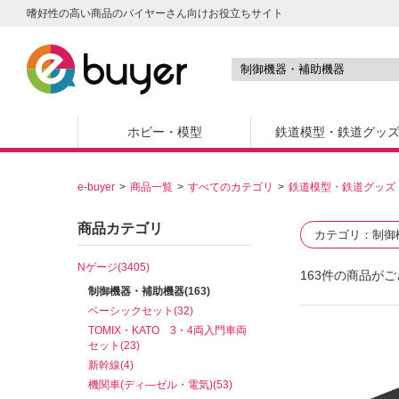
嗜好性の高い商品のバイヤーさん向けお役立ちサイト
ホビー・模型
鉄道模型・鉄道グッ
e-buyer
商品一覧
すべてのカテゴリ
鉄道模型・鉄道グッズ
商品カテゴリ
カテゴリ
制御
Nゲージ(3405)
163
件の商品がご
制御機器・補助機器(163)
ベーシックセット(32)
TOMIX・KATO 3・4両入門車両
セット(23)
新幹線(4)
機関車(ディ―ゼル・電気)(53)