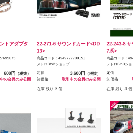
ポイントアダプタ
22-271-6 サウンドカード<DD
22-243-8
13>
7系>
7695075
商品コード：4949727700151
商品コード：4949
メトロBtoBショップ
メトロBtoBシ
600円
定価
3,600円
定価
（税抜）
（税抜）
中の会員のみ公開
卸価格
取引中の会員のみ公開
卸価格
3
4
在庫 残り
個
在庫 残り
個