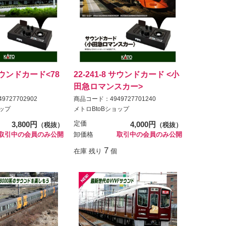
 サウンドカード<78
22-241-8 サウンドカード <小
田急ロマンスカー>
727702902
商品コード：4949727701240
ョップ
メトロBtoBショップ
3,800円
定価
4,000円
（税抜）
（税抜）
取引中の会員のみ公開
卸価格
取引中の会員のみ公開
7
在庫 残り
個