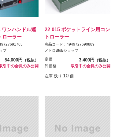
C-1 ワンハンドル運
22-015 ポケットライン用コン
トローラー
トローラー
727691763
商品コード：4949727690889
ョップ
メトロBtoBショップ
54,000円
定価
3,400円
（税抜）
（税抜）
取引中の会員のみ公開
卸価格
取引中の会員のみ公開
10
在庫 残り
個