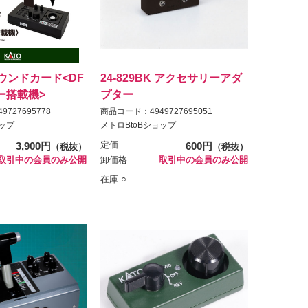
 サウンドカード<DF
24-829BK アクセサリーアダ
ー搭載機>
プター
727695778
商品コード：4949727695051
ョップ
メトロBtoBショップ
3,900円
定価
600円
（税抜）
（税抜）
取引中の会員のみ公開
卸価格
取引中の会員のみ公開
在庫 ○