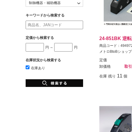
キーワードから検索する
定価から検索する
24-851BK 
商品コード：494972
円 ～
円
メトロBtoBショップ
在庫状況から検索する
定価
卸価格
取引
在庫あり
11
在庫 残り
個