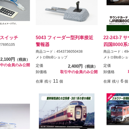
逆転スイッチ
5043 フィーダー型列車接近
22-243-7
警報器
四国8000系
7695105
商品コード：4543736050438
商品コード：4949
メトロBtoBショップ
メトロBtoBシ
2,100円
（税抜）
中の会員のみ公開
定価
2,400円
定価
（税抜）
卸価格
取引中の会員のみ公開
卸価格
11
6
在庫 残り
個
在庫 残り
個