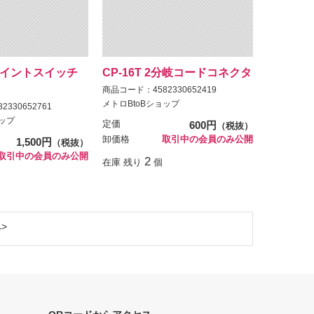
 ポイントスイッチ
CP-16T 2分岐コードコネクタ
商品コード：4582330652419
メトロBtoBショップ
330652761
ョップ
定価
600円
（税抜）
卸価格
取引中の会員のみ公開
1,500円
（税抜）
取引中の会員のみ公開
2
在庫 残り
個
へ