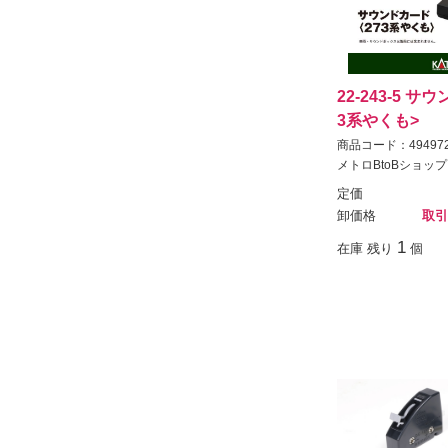
22-243-5 サ
3系やくも>
商品コード：494972
メトロBtoBショップ
定価
卸価格
取引
1
在庫 残り
個