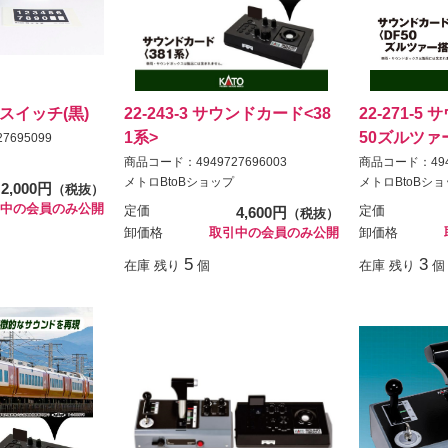
給電スイッチ(黒)
22-243-3 サウンドカード<38
22-271-5
1系>
50ズルツァ
7695099
商品コード：4949727696003
商品コード：4949
メトロBtoBショップ
メトロBtoBシ
2,000円
（税抜）
中の会員のみ公開
定価
4,600円
定価
（税抜）
卸価格
取引中の会員のみ公開
卸価格
5
3
在庫 残り
個
在庫 残り
個