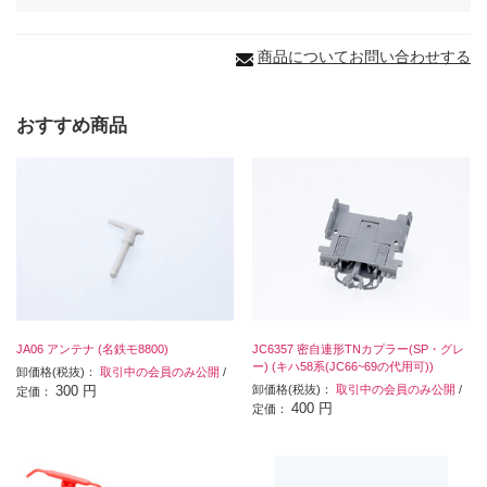
商品についてお問い合わせする
おすすめ商品
JA06 アンテナ (名鉄モ8800)
JC6357 密自連形TNカプラー(SP・グレ
ー) (キハ58系(JC66~69の代用可))
卸価格(税抜)：
取引中の会員のみ公開
/
300 円
卸価格(税抜)：
取引中の会員のみ公開
/
定価：
400 円
定価：