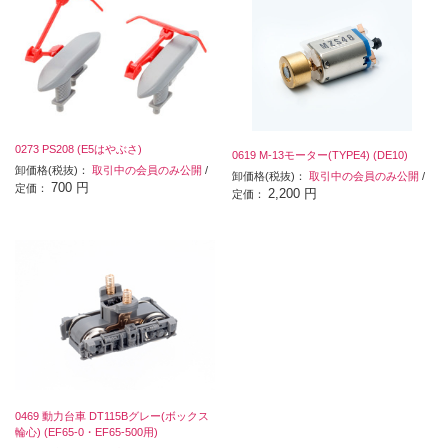
0273 PS208 (E5はやぶさ)
0619 M-13モーター(TYPE4) (DE10)
卸価格(税抜)：
取引中の会員のみ公開
/
卸価格(税抜)：
取引中の会員のみ公開
/
700 円
定価：
2,200 円
定価：
0469 動力台車 DT115Bグレー(ボックス
輪心) (EF65-0・EF65-500用)