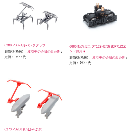
0288 PS37A形パンタグラフ
6686 動力台車 DT129N2(B) (EF71(2エ
ンド側用))
卸価格(税抜)：
取引中の会員のみ公開
/
700 円
定価：
卸価格(税抜)：
取引中の会員のみ公開
/
800 円
定価：
0273 PS208 (E5はやぶさ)