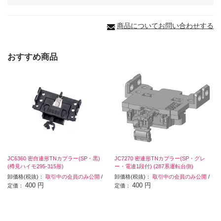
商品についてお問い合わせする
おすすめ商品
JC6360 密自連形TNカプラー(SP・黒)
JC7270 密連形TNカプラー(SP・グレ
(樽見ハイモ295-315形)
ー・電連1段付) (287系運転台側)
卸価格(税抜)：
取引中の会員のみ公開
/
卸価格(税抜)：
取引中の会員のみ公開
/
400 円
400 円
定価：
定価：