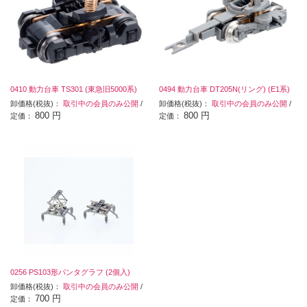
0410 動力台車 TS301 (東急旧5000系)
0494 動力台車 DT205N(リング) (E1系)
卸価格(税抜)：
取引中の会員のみ公開
/
卸価格(税抜)：
取引中の会員のみ公開
/
800 円
800 円
定価：
定価：
0256 PS103形パンタグラフ (2個入)
卸価格(税抜)：
取引中の会員のみ公開
/
700 円
定価：