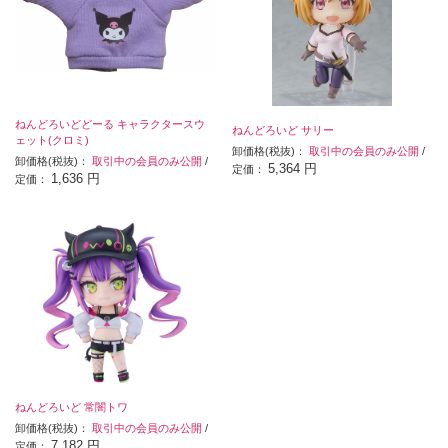
ねんどろいどどーる キャラクタースウ
ねんどろいど サリー
ェット(クロミ)
卸価格(税抜)：
取引中の会員のみ公開
/
卸価格(税抜)：
取引中の会員のみ公開
/
5,364 円
定価：
1,636 円
定価：
ねんどろいど 常闇トワ
卸価格(税抜)：
取引中の会員のみ公開
/
7,182 円
定価：