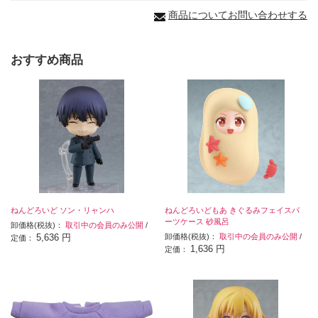
商品についてお問い合わせする
おすすめ商品
ねんどろいど ソン・リャンハ
ねんどろいどもあ きぐるみフェイスパ
ーツケース 砂風呂
卸価格(税抜)：
取引中の会員のみ公開
/
5,636 円
卸価格(税抜)：
取引中の会員のみ公開
/
定価：
1,636 円
定価：