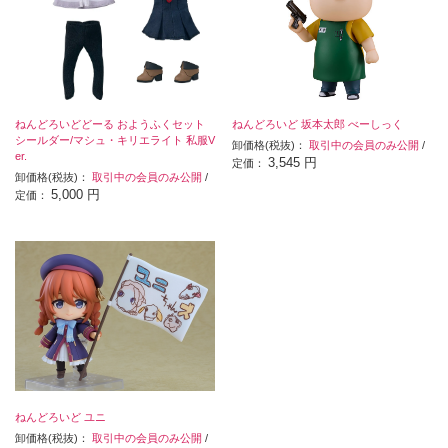
ねんどろいどどーる おようふくセット
ねんどろいど 坂本太郎 べーしっく
シールダー/マシュ・キリエライト 私服V
卸価格(税抜)：
取引中の会員のみ公開
/
er.
3,545 円
定価：
卸価格(税抜)：
取引中の会員のみ公開
/
5,000 円
定価：
ねんどろいど ユニ
卸価格(税抜)：
取引中の会員のみ公開
/