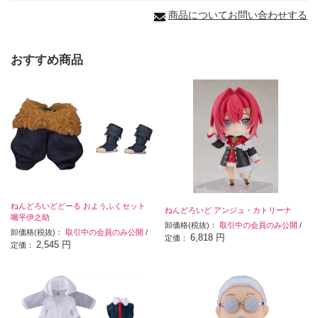
商品についてお問い合わせする
おすすめ商品
ねんどろいどどーる おようふくセット
ねんどろいど アンジュ・カトリーナ
嘴平伊之助
卸価格(税抜)：
取引中の会員のみ公開
/
卸価格(税抜)：
取引中の会員のみ公開
/
6,818 円
定価：
2,545 円
定価：