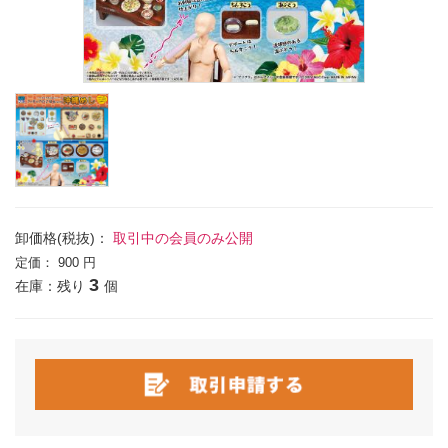
卸価格(税抜)：
取引中の会員のみ公開
定価：
900 円
3
在庫：残り
個