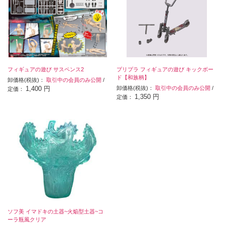
フィギュアの遊び サスペンス2
プリプラ フィギュアの遊び キックボー
ド【和族柄】
卸価格(税抜)：
取引中の会員のみ公開
/
1,400 円
卸価格(税抜)：
取引中の会員のみ公開
/
定価：
1,350 円
定価：
ソフ美 イマドキの土器~火焔型土器~コ
ーラ瓶風クリア