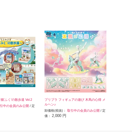
'ふく'の散歩道 Vol.2
プリプラ フィギュアの遊び 木馬の心得 メ
ルヘン♪
引中の会員のみ公開
/ 定
卸価格(税抜)：
取引中の会員のみ公開
/ 定
2,000 円
価：