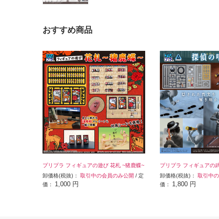
おすすめ商品
プリプラ フィギュアの遊び 花札 ~猪鹿蝶~
プリプラ フィギュアの
卸価格(税抜)：
取引中の会員のみ公開
/ 定
卸価格(税抜)：
取引中の
1,000 円
1,800 円
価：
価：