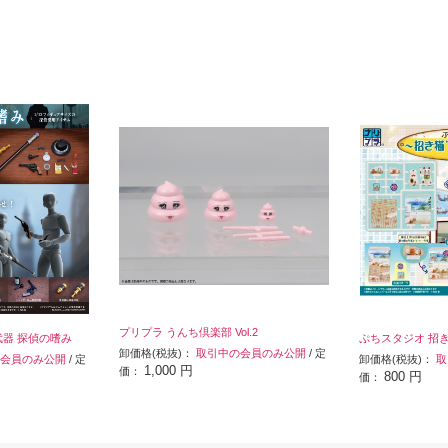
プリプラ うんち倶楽部 Vol.2
武器 探偵の嗜み
ぷちスタジオ 招き猫
卸価格(税抜)：
取引中の会員のみ公開
/ 定
会員のみ公開
/ 定
卸価格(税抜)：
取
1,000 円
価：
800 円
価：