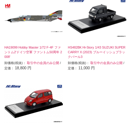
HA19099 Hobby Master 1/72 F-4F ファ
HS482BK Hi-Story 1/43 SUZUKI SUPER
ントム2'ドイツ空軍 ファントム50周年 2
CARRY X (2023) ブルーイッシュブラッ
008'
クパール3
卸価格(税抜)：
取引中の会員のみ公開
/
卸価格(税抜)：
取引中の会員のみ公開
/
18,800 円
11,000 円
定価：
定価：