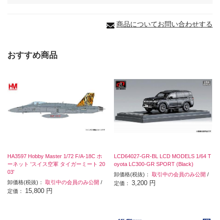
商品についてお問い合わせする
おすすめ商品
HA3597 Hobby Master 1/72 F/A-18C ホ
LCD64027-GR-BL LCD MODELS 1/64 T
ーネット 'スイス空軍 タイガーミート 20
oyota LC300-GR SPORT (Black)
03'
卸価格(税抜)：
取引中の会員のみ公開
/
卸価格(税抜)：
取引中の会員のみ公開
/
3,200 円
定価：
15,800 円
定価：