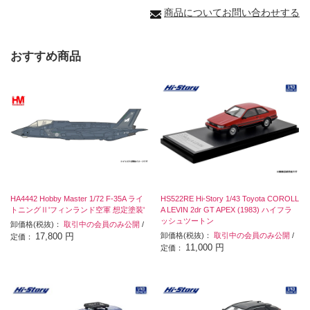
商品についてお問い合わせする
おすすめ商品
HA4442 Hobby Master 1/72 F-35A ライ
HS522RE Hi-Story 1/43 Toyota COROLL
トニングⅡ'フィンランド空軍 想定塗装'
A LEVIN 2dr GT APEX (1983) ハイフラ
ッシュツートン
卸価格(税抜)：
取引中の会員のみ公開
/
17,800 円
卸価格(税抜)：
取引中の会員のみ公開
/
定価：
11,000 円
定価：