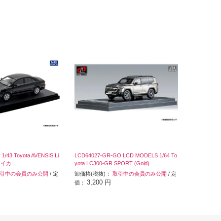
 1/43 Toyota AVENSIS Li
LCD64027-GR-GO LCD MODELS 1/64 To
マイカ
yota LC300-GR SPORT (Gold)
引中の会員のみ公開
/ 定
卸価格(税抜)：
取引中の会員のみ公開
/ 定
3,200 円
価：