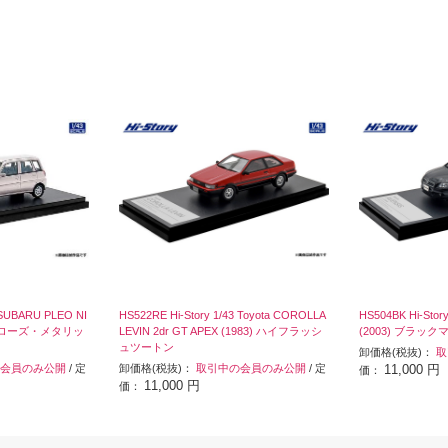
3 SUBARU PLEO NI
HS522RE Hi-Story 1/43 Toyota COROLLA
HS504BK Hi-Story
ティローズ・メタリッ
LEVIN 2dr GT APEX (1983) ハイフラッシ
(2003) ブラック
ュツートン
卸価格(税抜)：
取
会員のみ公開
/ 定
卸価格(税抜)：
取引中の会員のみ公開
/ 定
11,000 円
価：
11,000 円
価：