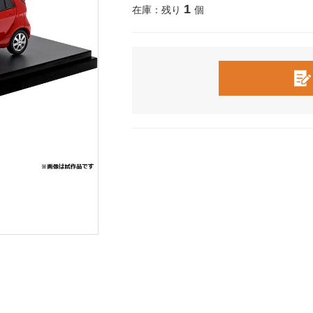
1
在庫：残り
個