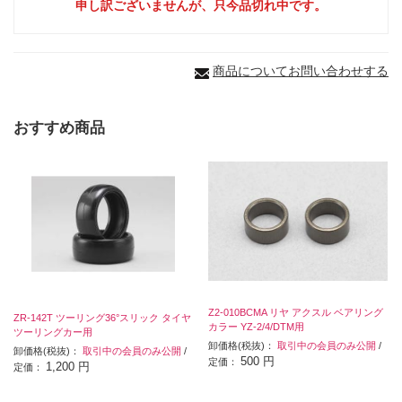
申し訳ございませんが、只今品切れ中です。
商品についてお問い合わせする
おすすめ商品
Z2-010BCMA リヤ アクスル ベアリング
ZR-142T ツーリング36°スリック タイヤ
カラー YZ-2/4/DTM用
ツーリングカー用
卸価格(税抜)：
取引中の会員のみ公開
/
卸価格(税抜)：
取引中の会員のみ公開
/
500 円
定価：
1,200 円
定価：