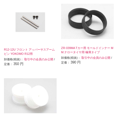
ZR-039MA Tカー用 モールドインナー M
R12-12U フロント アッパーサスアーム
M.ナロータイヤ用 極薄タイプ
ピン YOKOMO R12用
卸価格(税抜)：
取引中の会員のみ公開
/
卸価格(税抜)：
取引中の会員のみ公開
/
390 円
定価：
350 円
定価：