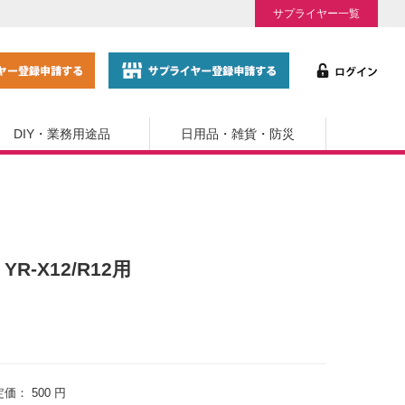
サプライヤー一覧
DIY・業務用途品
日用品・雑貨・防災
YR-X12/R12用
定価：
500 円