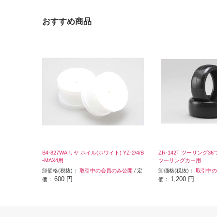
おすすめ商品
B4-827WA リヤ ホイル(ホワイト) YZ-2/4/B
ZR-142T ツーリング3
-MAX4用
ツーリングカー用
卸価格(税抜)：
取引中の会員のみ公開
/ 定
卸価格(税抜)：
取引中の
600 円
1,200 円
価：
価：