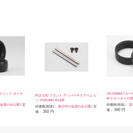
6°スリック タイヤ
ZR-039MA T
R12-12U フロント アッパーサスアーム ピ
M.ナロータイヤ用
ン YOKOMO R12用
会員のみ公開
/ 定
卸価格(税抜)：
取
卸価格(税抜)：
取引中の会員のみ公開
/ 定
390 円
価：
350 円
価：