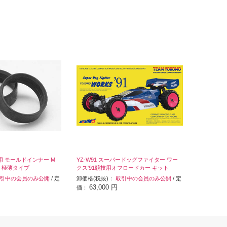
カー用 モールドインナー M
YZ-W91 スーパードッグファイター ワー
 極薄タイプ
クス'91競技用オフロードカー キット
引中の会員のみ公開
/ 定
卸価格(税抜)：
取引中の会員のみ公開
/ 定
63,000 円
価：