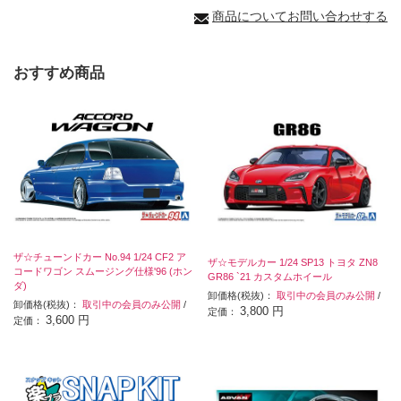
商品についてお問い合わせする
おすすめ商品
ザ☆チューンドカー No.94 1/24 CF2 ア
ザ☆モデルカー 1/24 SP13 トヨタ ZN8
コードワゴン スムージング仕様'96 (ホン
GR86 `21 カスタムホイール
ダ)
卸価格(税抜)：
取引中の会員のみ公開
/
卸価格(税抜)：
取引中の会員のみ公開
/
3,800 円
定価：
3,600 円
定価：