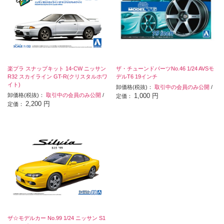
楽プラ スナップキット 14-CW ニッサン
ザ・チューンドパーツNo.46 1/24 AVSモ
R32 スカイライン GT-R(クリスタルホワ
デルT6 19インチ
イト)
卸価格(税抜)：
取引中の会員のみ公開
/
卸価格(税抜)：
取引中の会員のみ公開
/
1,000 円
定価：
2,200 円
定価：
ザ☆モデルカー No.99 1/24 ニッサン S1