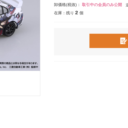
卸価格(税抜)：
取引中の会員のみ公開
2
在庫：残り
個