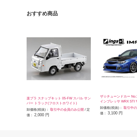
おすすめ商品
ザ☆チューンドカー No.35 1
楽プラ スナップキット 05-FW スバル サン
インプレッサ WRX STI '
バー トラック(フロストホワイト)
卸価格(税抜)：
取引中の
卸価格(税抜)：
取引中の会員のみ公開
/ 定
3,100 円
価：
2,000 円
価：