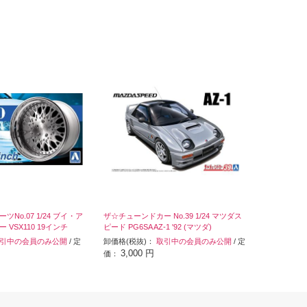
No.07 1/24 ブイ・ア
ザ☆チューンドカー No.39 1/24 マツダス
VSX110 19インチ
ピード PG6SA AZ-1 '92 (マツダ)
引中の会員のみ公開
/ 定
卸価格(税抜)：
取引中の会員のみ公開
/ 定
3,000 円
価：