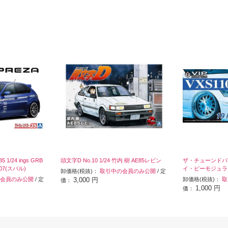
/24 ings GRB
頭文字D No.10 1/24 竹内 樹 AE85レビン
ザ・チューンドパーツ
07(スバル)
イ・ピーモジュラー 
卸価格(税抜)：
取引中の会員のみ公開
/ 定
会員のみ公開
/ 定
3,000 円
卸価格(税抜)：
取
価：
1,000 円
価：