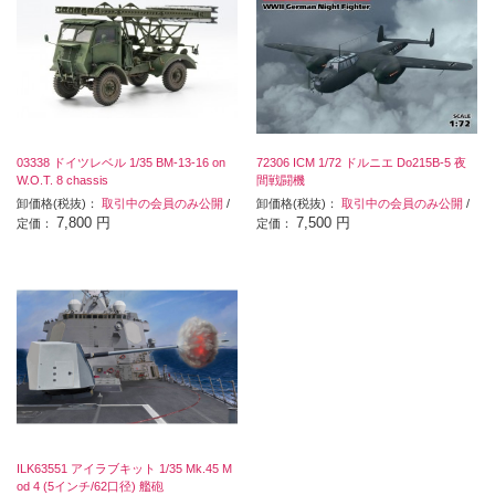
03338 ドイツレベル 1/35 BM-13-16 on
72306 ICM 1/72 ドルニエ Do215B-5 夜
W.O.T. 8 chassis
間戦闘機
卸価格(税抜)：
取引中の会員のみ公開
/
卸価格(税抜)：
取引中の会員のみ公開
/
7,800 円
7,500 円
定価：
定価：
ILK63551 アイラブキット 1/35 Mk.45 M
od 4 (5インチ/62口径) 艦砲