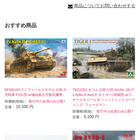
商品についてお問い合わせする
おすすめ商品
RFM5143 ライフィールドモデル 1/35 Ⅳ
TKO2202 タコム 1/35 1/35 Sd.Kfz.181 P
号戦車 F2/G型 w/連結組立可動式履帯
z.Kpfw.VI Ausf.E タイガーI 初期型 w/ス
チールホイール & ツィンメリットコーテ
卸価格(税抜)：
取引中の会員のみ公開
/
ィング `フェールマン
10,500 円
定価：
卸価格(税抜)：
取引中の会員のみ公開
/
9,100 円
定価：