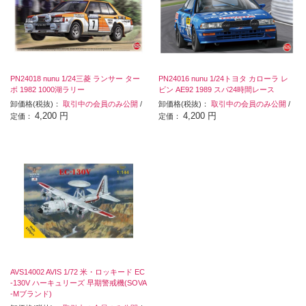
PN24018 nunu 1/24三菱 ランサー ター
PN24016 nunu 1/24トヨタ カローラ レ
ボ 1982 1000湖ラリー
ビン AE92 1989 スパ24時間レース
卸価格(税抜)：
取引中の会員のみ公開
/
卸価格(税抜)：
取引中の会員のみ公開
/
4,200 円
4,200 円
定価：
定価：
AVS14002 AVIS 1/72 米・ロッキード EC
-130V ハーキュリーズ 早期警戒機(SOVA
-Mブランド)