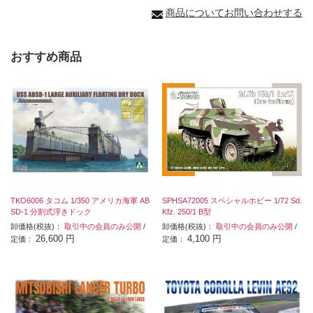
商品についてお問い合わせする
おすすめ商品
TKO6006 タコム 1/350 アメリカ海軍 AB
SPHSA72005 スペシャルホビー 1/72 Sd.
SD-1 分割式浮きドック
Kfz. 250/1 B型
卸価格(税抜)：
取引中の会員のみ公開
/
卸価格(税抜)：
取引中の会員のみ公開
/
26,600 円
4,100 円
定価：
定価：