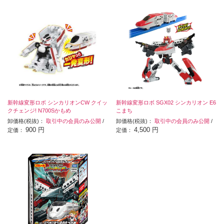
新幹線変形ロボ シンカリオンCW クイッ
新幹線変形ロボ SGX02 シンカリオン E6
クチェンジ! N700Sかもめ
こまち
卸価格(税抜)：
取引中の会員のみ公開
/
卸価格(税抜)：
取引中の会員のみ公開
/
900 円
4,500 円
定価：
定価：