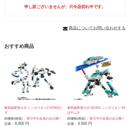
申し訳ございませんが、只今品切れ中です。
商品についてお問い合わせする
おすすめ商品
新幹線変形ロボ シンカリオンZ N700Sヒ
新幹線変形ロボ SGX01 シンカリオン E5
ダ
はやぶさ
卸価格(税抜)：
取引中の会員のみ公開
/
卸価格(税抜)：
取引中の会員のみ公開
/
8,000 円
4,500 円
定価：
定価：