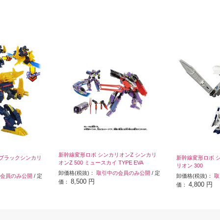
新幹線変形ロボ シンカリオンZ シンカリ
6 ブラックシンカリ
新幹線変形ロボ 
オンZ 500 ミュースカイ TYPE EVA
リオン 300
卸価格(税抜)：
取引中の会員のみ公開
/ 定
会員のみ公開
/ 定
卸価格(税抜)：
取
8,500 円
価：
4,800 円
価：