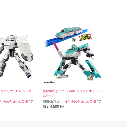
シンカリオンCW シンカ
新幹線変形ロボ SGX01 シンカリオン E5
はやぶさ
引中の会員のみ公開
/ 定
卸価格(税抜)：
取引中の会員のみ公開
/ 定
4,500 円
価：