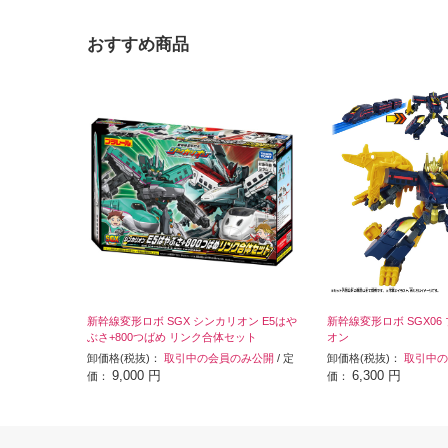
おすすめ商品
新幹線変形ロボ SGX シンカリオン E5はや
新幹線変形ロボ SGX0
ぶさ+800つばめ リンク合体セット
オン
卸価格(税抜)：
取引中の会員のみ公開
/ 定
卸価格(税抜)：
取引中の
9,000 円
6,300 円
価：
価：