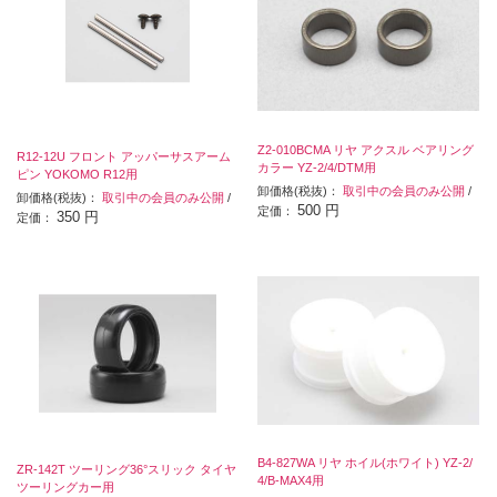
Z2-010BCMA リヤ アクスル ベアリング
R12-12U フロント アッパーサスアーム
カラー YZ-2/4/DTM用
ピン YOKOMO R12用
卸価格(税抜)：
取引中の会員のみ公開
/
卸価格(税抜)：
取引中の会員のみ公開
/
500 円
定価：
350 円
定価：
B4-827WA リヤ ホイル(ホワイト) YZ-2/
ZR-142T ツーリング36°スリック タイヤ
4/B-MAX4用
ツーリングカー用