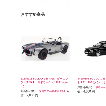
おすすめ商品
S1804913 SOLIDO 1/18 シェルビー コブ
S4310103 SOLIDO 1
ラ 427 Mk.II ソリドワークス 1965 (シルバ
ト RS2 1994 (ブラック)
ー)
卸価格(税抜)：
取引中の
卸価格(税抜)：
取引中の会員のみ公開
/ 定
4,800 円
価：
9,000 円
価：