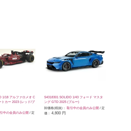
IDO 1/18 アルファロメオ C
S4318301 SOLIDO 1/43 フォード マスタ
アートカー 2023 (レッド/ブ
ング GTD 2025 (ブルー)
卸価格(税抜)：
取引中の会員のみ公開
/ 定
引中の会員のみ公開
/ 定
4,800 円
価：