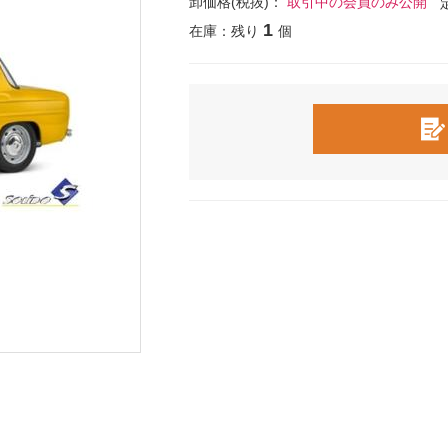
卸価格(税抜)：
取引中の会員のみ公開
1
在庫：残り
個