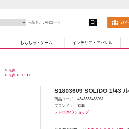
ズ
おもちゃ・ゲーム
インテリア・アパレル
カー
カー
京商
カー
京商
OTTO
S1803609 SOLIDO 1/43
商品コード
4548565466061
ブランド
京商
メトロBtoBショップ