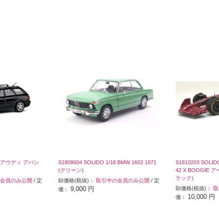
/43 アウディ アバン
S1808604 SOLIDO 1/18 BMW 1602 1971
S1810203 SOL
(グリーン)
42 X BOOGIE 
ラック)
会員のみ公開
/ 定
卸価格(税抜)：
取引中の会員のみ公開
/ 定
9,000 円
卸価格(税抜)：
取
価：
10,000 円
価：