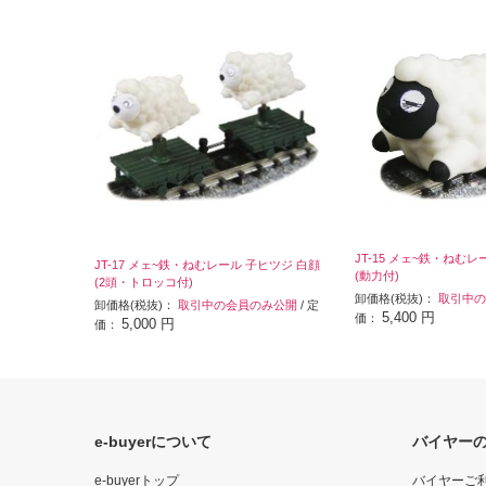
JT-15 メェ~鉄・ねむ
JT-17 メェ~鉄・ねむレール 子ヒツジ 白顔
(動力付)
(2頭・トロッコ付)
卸価格(税抜)：
取引中の
卸価格(税抜)：
取引中の会員のみ公開
/ 定
5,400 円
価：
5,000 円
価：
e-buyerについて
バイヤー
e-buyerトップ
バイヤーご