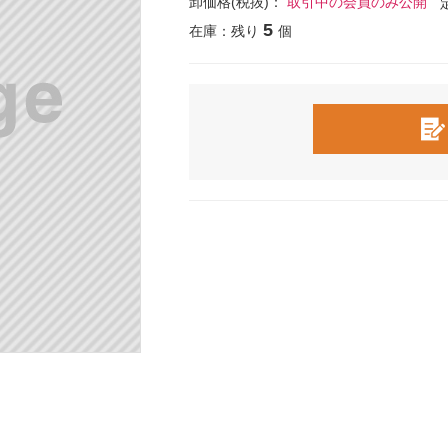
卸価格(税抜)：
取引中の会員のみ公開
5
在庫：残り
個