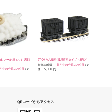
・ねむレール 親ヒツジ 黒顔
JT-06 うん搬車(糞尿貨車タイプ・2両入)
卸価格(税抜)：
取引中の会員のみ公開
/ 定
引中の会員のみ公開
/ 定
5,000 円
価：
QRコードからアクセス