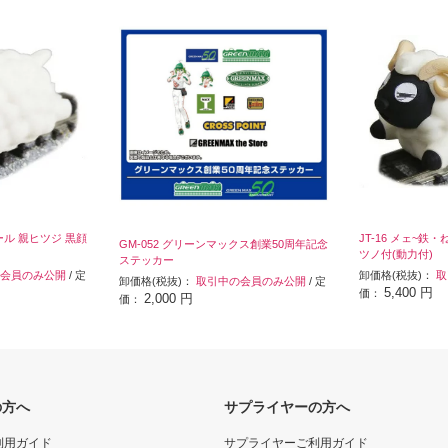
レール 親ヒツジ 黒顔
JT-16 メェ~鉄
GM-052 グリーンマックス創業50周年記念
ツノ付(動力付)
ステッカー
会員のみ公開
/ 定
卸価格(税抜)：
取
卸価格(税抜)：
取引中の会員のみ公開
/ 定
5,400 円
価：
2,000 円
価：
の方へ
サプライヤーの方へ
利用ガイド
サプライヤーご利用ガイド