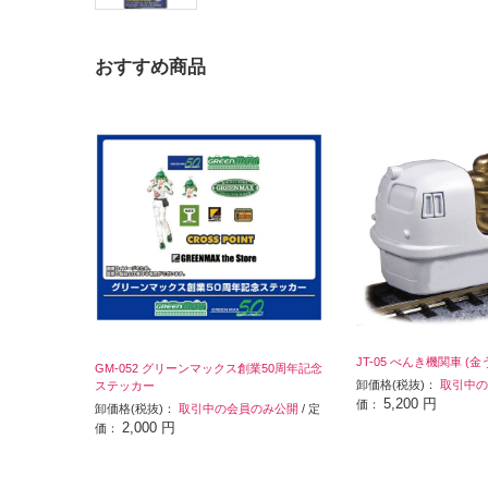
おすすめ商品
JT-05 べんき機関車 (
GM-052 グリーンマックス創業50周年記念
卸価格(税抜)：
取引中の
ステッカー
5,200 円
価：
卸価格(税抜)：
取引中の会員のみ公開
/ 定
2,000 円
価：