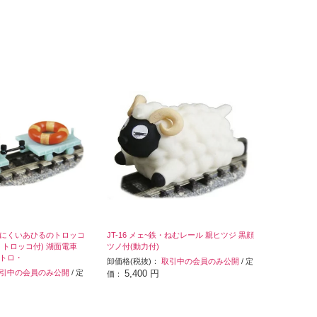
車 みにくいあひるのトロッコ
JT-16 メェ~鉄・ねむレール 親ヒツジ 黒顔
・トロッコ付) 湖面電車
ツノ付(動力付)
トロ・
卸価格(税抜)：
取引中の会員のみ公開
/ 定
引中の会員のみ公開
/ 定
5,400 円
価：