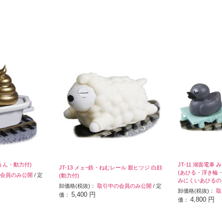
金うん・動力付)
JT-11 湖面電
JT-13 メェ~鉄・ねむレール 親ヒツジ 白顔
(あひる・浮き輪
会員のみ公開
/ 定
(動力付)
みにくいあひるの
卸価格(税抜)：
取引中の会員のみ公開
/ 定
卸価格(税抜)：
取
5,400 円
価：
4,800 円
価：