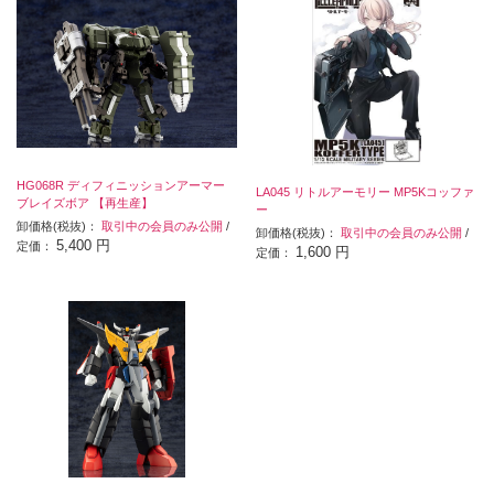
HG068R ディフィニッションアーマー
LA045 リトルアーモリー MP5Kコッファ
ブレイズボア 【再生産】
ー
卸価格(税抜)：
取引中の会員のみ公開
/
卸価格(税抜)：
取引中の会員のみ公開
/
5,400 円
定価：
1,600 円
定価：