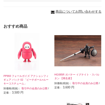
商品についてお問い合わせする
おすすめ商品
HG085R ガバナー イグナイト・スパル
PP993 フォールガイズ アクションフィ
タン 【再生産】
ギュア パック 02 「ビーチボール×ルー
卸価格(税抜)：
取引中の会員のみ公開
/
キーコスチューム」
3,600 円
定価：
卸価格(税抜)：
取引中の会員のみ公開
/
3,500 円
定価：