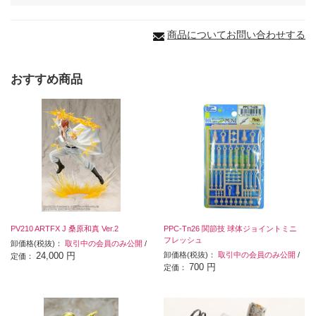
商品についてお問い合わせする
おすすめ商品
PV210 ARTFX J 桑原和真 Ver.2
PPC-Tn26 関節技 球体ジョイントミニ
フレッシュ
卸価格(税抜)：
取引中の会員のみ公開
/
24,000 円
卸価格(税抜)：
取引中の会員のみ公開
/
定価：
700 円
定価：