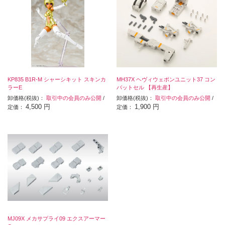
KP835 B1R-M シャーシキット スキンカ
MH37X ヘヴィウェポンユニット37 コン
ラーE
バットセル 【再生産】
卸価格(税抜)：
取引中の会員のみ公開
/
卸価格(税抜)：
取引中の会員のみ公開
/
4,500 円
1,900 円
定価：
定価：
MJ09X メカサプライ09 エクスアーマー