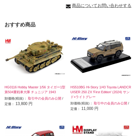
商品についてお問い合わせする
おすすめ商品
HG0116 Hobby Master 1/56 タイガー1型
HS510BG Hi-Story 1/43 Toyota LANDCR
第504重戦車大隊 チュニジア 1943
UISER 250 ZX 'First Edition' (2024) サン
ド×ライトグレー
卸価格(税抜)：
取引中の会員のみ公開
/
13,800 円
卸価格(税抜)：
取引中の会員のみ公開
/
定価：
11,000 円
定価：