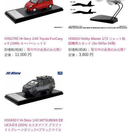
HS527RE Hi-Story 1/43 Toyota FunCarg
HS0010 Hobby Master 1/72 ジェット戦
o X (1999) スーパーレッドⅤ
闘機用スタンド (Su-30/Su-34用)
卸価格(税抜)：
取引中の会員のみ公開
/
卸価格(税抜)：
取引中の会員のみ公開
/
11,000 円
3,800 円
定価：
定価：
HS543GY Hi-Story 1/43 MITSUBISHI DE
LICA D:5 (2024) カスタマイズ グラファ
イトグレーメタリック×ブラックマイカ