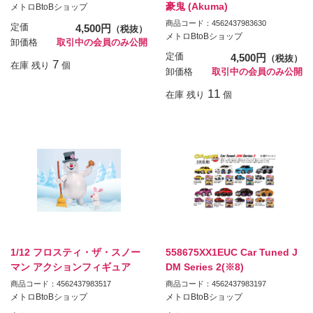
豪鬼 (Akuma)
メトロBtoBショップ
商品コード：4562437983630
定価
4,500円
（税抜）
メトロBtoBショップ
卸価格
取引中の会員のみ公開
定価
4,500円
（税抜）
7
在庫 残り
個
卸価格
取引中の会員のみ公開
11
在庫 残り
個
1/12 フロスティ・ザ・スノー
558675XX1EUC Car Tuned J
マン アクションフィギュア
DM Series 2(※8)
商品コード：4562437983517
商品コード：4562437983197
メトロBtoBショップ
メトロBtoBショップ