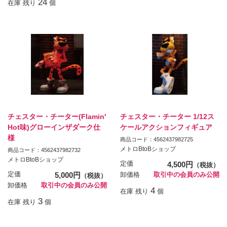
24
在庫 残り
個
チェスター・チーター(Flamin'
チェスター・チーター 1/12ス
Hot味)グローインザダーク仕
ケールアクションフィギュア
様
商品コード：4562437982725
メトロBtoBショップ
商品コード：4562437982732
メトロBtoBショップ
定価
4,500円
（税抜）
定価
5,000円
卸価格
取引中の会員のみ公開
（税抜）
卸価格
取引中の会員のみ公開
4
在庫 残り
個
3
在庫 残り
個