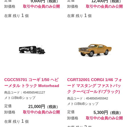
定価
9,600円
定価
12,400円
（税抜）
（税抜）
卸価格
取引中の会員のみ公開
卸価格
取引中の会員のみ公開
1
1
在庫 残り
個
在庫 残り
個
CGCC55701 コーギ 1/50 ヘビ
CGRT32001 CORGI 1/46 フォ
ーメタル トラック Motorhead
ード マスタング ファストバッ
ク クーペ(ゴールド/ブラック)
商品コード：4548565461127
メトロBtoBショップ
商品コード：4548565455942
メトロBtoBショップ
定価
21,000円
（税抜）
定価
5,300円
卸価格
取引中の会員のみ公開
（税抜）
卸価格
取引中の会員のみ公開
1
在庫 残り
個