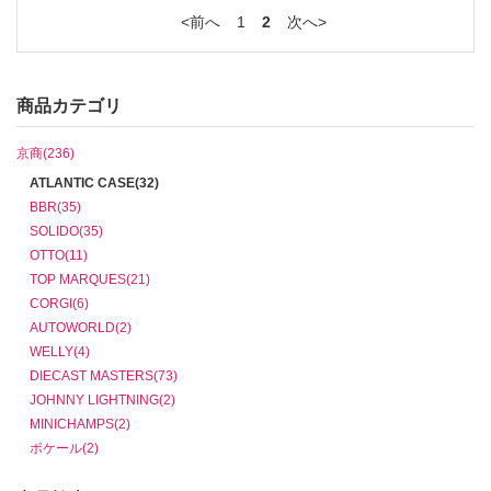
前へ
1
2
次へ
商品カテゴリ
京商(236)
ATLANTIC CASE(32)
BBR(35)
SOLIDO(35)
OTTO(11)
TOP MARQUES(21)
CORGI(6)
AUTOWORLD(2)
WELLY(4)
DIECAST MASTERS(73)
JOHNNY LIGHTNING(2)
MINICHAMPS(2)
ポケール(2)