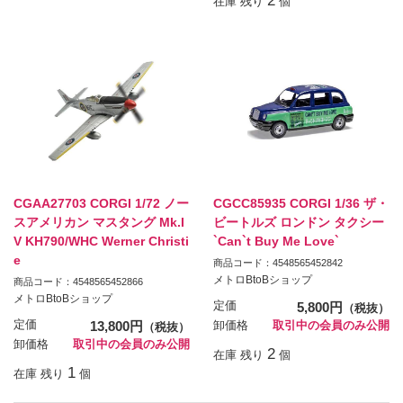
2
在庫 残り
個
CGAA27703 CORGI 1/72 ノー
CGCC85935 CORGI 1/36 ザ・
スアメリカン マスタング Mk.I
ビートルズ ロンドン タクシー
V KH790/WHC Werner Christi
`Can`t Buy Me Love`
e
商品コード：4548565452842
メトロBtoBショップ
商品コード：4548565452866
メトロBtoBショップ
定価
5,800円
（税抜）
定価
13,800円
卸価格
取引中の会員のみ公開
（税抜）
卸価格
取引中の会員のみ公開
2
在庫 残り
個
1
在庫 残り
個