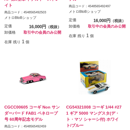
イト
商品コード：4548565492497
メトロBtoBショップ
商品コード：4548565492503
メトロBtoBショップ
定価
16,000円
（税抜）
定価
16,000円
卸価格
取引中の会員のみ公開
（税抜）
卸価格
取引中の会員のみ公開
1
在庫 残り
個
1
在庫 残り
個
CGCC00605 コーギ Non サン
CG54321008 コーギ 1/44 #27
ダーバード FAB1 ペネロープ
1 ギア 5000 マングスタ(デ・
号 60周年記念モデル
ト・マソ シャーシ付) ホワイ
ト/ブルー
商品コード：4548565492459