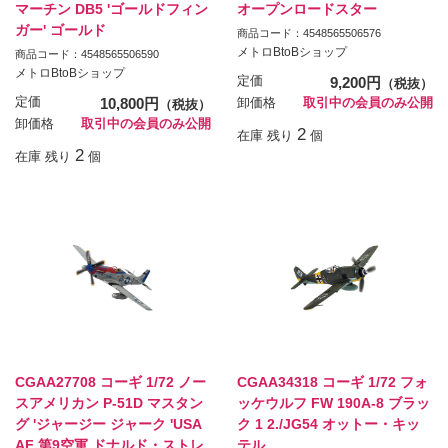
マーチン DB5 'ゴールドフィン
オープンロードスター
ガー' ゴールド
商品コード：4548565506576
メトロBtoBショップ
商品コード：4548565506590
メトロBtoBショップ
定価
9,200円
（税抜）
定価
10,800円
卸価格
取引中の会員のみ公開
（税抜）
卸価格
取引中の会員のみ公開
2
在庫 残り
個
2
在庫 残り
個
CGAA27708 コーギ 1/72 ノー
CGAA34318 コーギ 1/72 フォ
スアメリカン P-51D マスタン
ッケウルフ FW 190A-8 ブラッ
グ 'ジャージー ジャーク 'USA
ク 1 2./JG54 オットー・キッ
AF 第9空軍 ドナルド・ストレ
テル