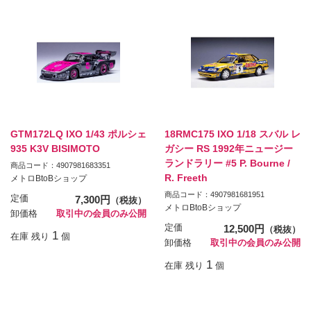
GTM172LQ IXO 1/43 ポルシェ
18RMC175 IXO 1/18 スバル レ
935 K3V BISIMOTO
ガシー RS 1992年ニュージー
ランドラリー #5 P. Bourne /
商品コード：4907981683351
R. Freeth
メトロBtoBショップ
商品コード：4907981681951
定価
7,300円
（税抜）
メトロBtoBショップ
卸価格
取引中の会員のみ公開
定価
12,500円
（税抜）
1
在庫 残り
個
卸価格
取引中の会員のみ公開
1
在庫 残り
個