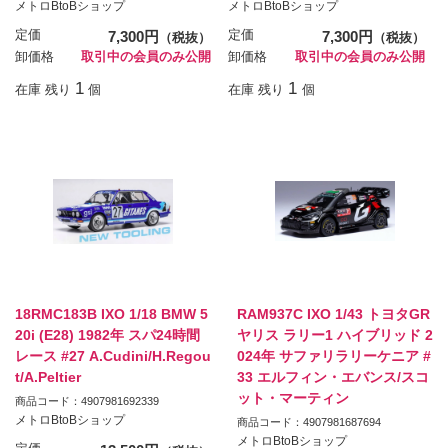
メトロBtoBショップ
メトロBtoBショップ
定価
7,300円
定価
7,300円
（税抜）
（税抜）
卸価格
取引中の会員のみ公開
卸価格
取引中の会員のみ公開
1
1
在庫 残り
個
在庫 残り
個
18RMC183B IXO 1/18 BMW 5
RAM937C IXO 1/43 トヨタGR
20i (E28) 1982年 スパ24時間
ヤリス ラリー1 ハイブリッド 2
レース #27 A.Cudini/H.Regou
024年 サファリラリーケニア #
t/A.Peltier
33 エルフィン・エバンス/スコ
ット・マーティン
商品コード：4907981692339
メトロBtoBショップ
商品コード：4907981687694
メトロBtoBショップ