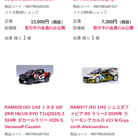
商品コード：4907981692100
商品コード：4907981687427
メトロBtoBショップ
メトロBtoBショップ
定価
13,500円
定価
7,300円
（税抜）
（税抜）
卸価格
取引中の会員のみ公開
卸価格
取引中の会員のみ公開
1
1
在庫 残り
個
在庫 残り
個
RAM929 IXO 1/43 トヨタ GR
RAM977 IXO 1/43 シュコダフ
DKR HILUX EVO T1U(2024) 2
ァビア RS ラリー2 2025年 ラ
024年 ダカールラリー #226 S.
リーモンテカルロ #21 N.Grya
Variawa/F.Cazalet
zin/K.Aleksandrov
商品コード：4907981687410
商品コード：4907981692629