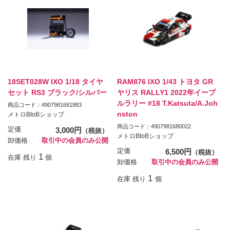
18SET028W IXO 1/18 タイヤ
RAM876 IXO 1/43 トヨタ GR
セット RS3 ブラック/シルバー
ヤリス RALLY1 2022年イープ
ルラリー #18 T.Katsuta/A.Joh
商品コード：4907981681883
nston
メトロBtoBショップ
商品コード：4907981680022
定価
3,000円
（税抜）
メトロBtoBショップ
卸価格
取引中の会員のみ公開
定価
6,500円
（税抜）
1
在庫 残り
個
卸価格
取引中の会員のみ公開
1
在庫 残り
個