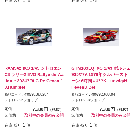
1
1
在庫 残り
個
在庫 残り
個
RAM942 IXO 1/43 シトロエン
GTM169LQ IXO 1/43 ポルシェ
C3 ラリー2 EVO Rallye de Wa
935/77A 1978年シルバースト
llonie 2024?#9 C.De Cecco /
ーン 6時間 #4??K.Ludwig/H.
J.Humblet
Heyer/D.Bell
商品コード：4907981685287
商品コード：4907981683894
メトロBtoBショップ
メトロBtoBショップ
定価
7,300円
定価
7,300円
（税抜）
（税抜）
卸価格
取引中の会員のみ公開
卸価格
取引中の会員のみ公開
1
1
在庫 残り
個
在庫 残り
個