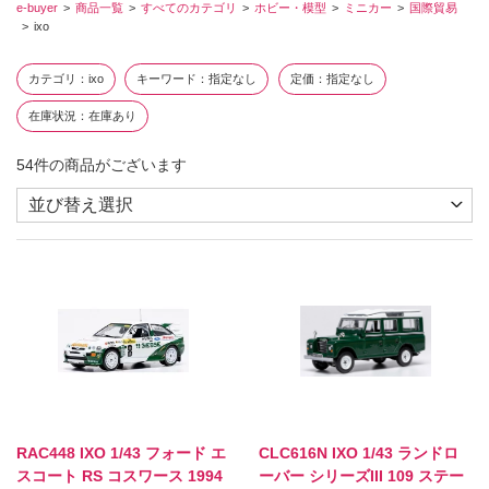
e-buyer
商品一覧
すべてのカテゴリ
ホビー・模型
ミニカー
国際貿易
ixo
カテゴリ
ixo
キーワード
指定なし
定価
指定なし
在庫状況
在庫あり
54
件の商品がございます
RAC448 IXO 1/43 フォード エ
CLC616N IXO 1/43 ランドロ
スコート RS コスワース 1994
ーバー シリーズIII 109 ステー