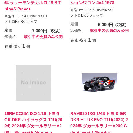
年 ラリーモンテカルロ #8 B.T
ションワゴン 4x4 1978
hiry/S.Prevot
商品コード：4907981692872
メトロBtoBショップ
商品コード：4907981693091
メトロBtoBショップ
定価
6,400円
（税抜）
定価
7,300円
卸価格
取引中の会員のみ公開
（税抜）
卸価格
取引中の会員のみ公開
1
在庫 残り
個
1
在庫 残り
個
18RMC238A IXO 1/18 トヨタ
RAM930 IXO 1/43 トヨタ GR
GR DKR ハイラックス T1U(20
DKR HILUX EVO T1U(2024) 2
24) 2024年 ダカールラリー #2
024年 ダカールラリー #209 G.
06 L.Moraes/A.Monleon
de Viliers/D.Murphy