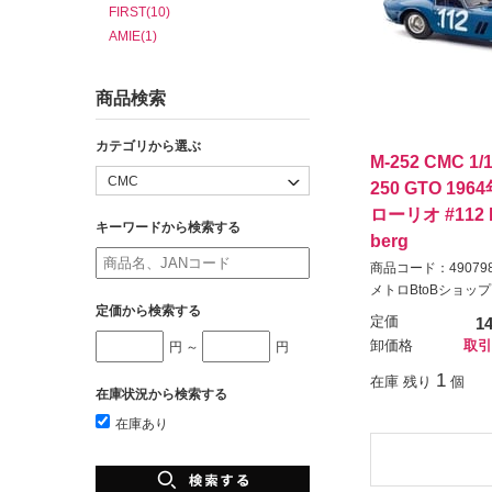
FIRST(10)
AMIE(1)
商品検索
カテゴリから選ぶ
M-252 CMC 
250 GTO 1
ローリオ #112 No
キーワードから検索する
berg
商品コード：490798
メトロBtoBショップ
定価から検索する
定価
1
卸価格
取引
円 ～
円
1
在庫 残り
個
在庫状況から検索する
在庫あり