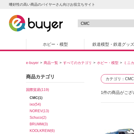
嗜好性の高い商品のバイヤーさん向けお役立ちサイト
ホビー・模型
鉄道模型・鉄道グッ
e-buyer
商品一覧
すべてのカテゴリ
ホビー・模型
ミニ
商品カテゴリ
カテゴリ
CMC
国際貿易(119)
1
件の商品がござ
CMC(1)
ixo(54)
NOREV(13)
Schuco(2)
BRUMM(3)
KOOLKREW(6)