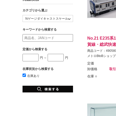
カテゴリから選ぶ
キーワードから検索する
No.21 E235
賀線・総武快
定価から検索する
商品コード：490580
メトロBtoBショップ
円 ～
円
定価
在庫状況から検索する
卸価格
取引
在庫あり
在庫 ○