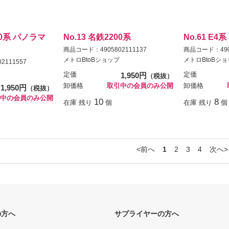
200系 パノラマ
No.13 名鉄2200系
No.61 E
商品コード：4905802111137
商品コード：4905
メトロBtoBショップ
メトロBtoBシ
2111557
定価
1,950円
定価
（税抜）
卸価格
取引中の会員のみ公開
卸価格
1,950円
（税抜）
中の会員のみ公開
10
8
在庫 残り
個
在庫 残り
個
前へ
1
2
3
4
次へ
の方へ
サプライヤーの方へ