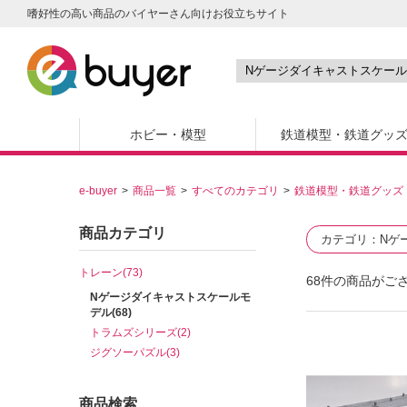
嗜好性の高い商品のバイヤーさん向けお役立ちサイト
ホビー・模型
鉄道模型・鉄道グッ
e-buyer
商品一覧
すべてのカテゴリ
鉄道模型・鉄道グッズ
商品カテゴリ
カテゴリ
Nゲ
トレーン(73)
68
件の商品がご
Nゲージダイキャストスケールモ
デル(68)
トラムズシリーズ(2)
ジグソーパズル(3)
商品検索