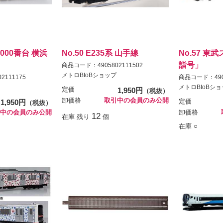
系6000番台 横浜
No.50 E235系 山手線
No.57 東
詣号」
商品コード：4905802111502
メトロBtoBショップ
2111175
商品コード：4905
メトロBtoBシ
定価
1,950円
（税抜）
卸価格
取引中の会員のみ公開
1,950円
定価
（税抜）
中の会員のみ公開
卸価格
12
在庫 残り
個
在庫 ○