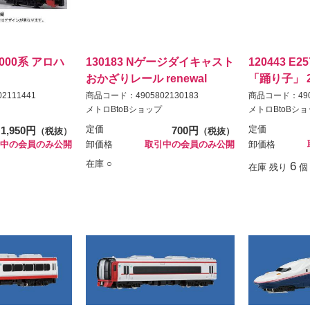
3000系 アロハ
130183 Nゲージダイキャスト
120443 E
おかざりレール renewal
「踊り子」 
2111441
商品コード：4905802130183
商品コード：4905
メトロBtoBショップ
メトロBtoBシ
1,950円
定価
700円
定価
（税抜）
（税抜）
中の会員のみ公開
卸価格
取引中の会員のみ公開
卸価格
在庫 ○
6
在庫 残り
個