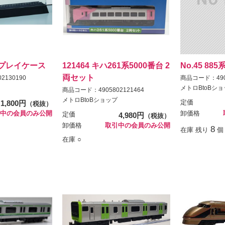
ィスプレイケース
121464 キハ261系5000番台 2
No.45 88
両セット
2130190
商品コード：4905
メトロBtoBシ
商品コード：4905802121464
メトロBtoBショップ
1,800円
定価
（税抜）
中の会員のみ公開
卸価格
定価
4,980円
（税抜）
卸価格
取引中の会員のみ公開
8
在庫 残り
個
在庫 ○