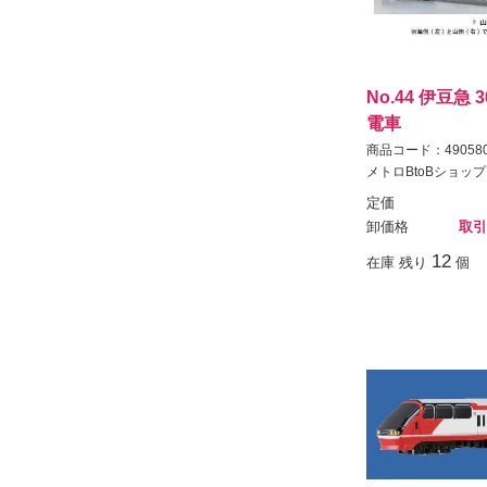
No.44 伊豆急 
電車
商品コード：490580
メトロBtoBショップ
定価
卸価格
取引
12
在庫 残り
個