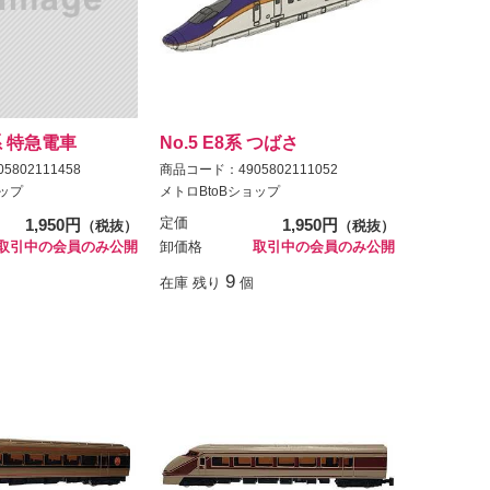
5系 特急電車
No.5 E8系 つばさ
802111458
商品コード：4905802111052
ョップ
メトロBtoBショップ
1,950円
定価
1,950円
（税抜）
（税抜）
取引中の会員のみ公開
卸価格
取引中の会員のみ公開
9
在庫 残り
個