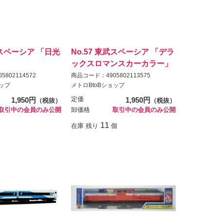
武スペーシア 「日光
No.57 東武スペーシア 「デラ
ックスロマンスカーカラー」
802114572
商品コード：4905802113575
ョップ
メトロBtoBショップ
1,950円
定価
1,950円
（税抜）
（税抜）
取引中の会員のみ公開
卸価格
取引中の会員のみ公開
11
在庫 残り
個