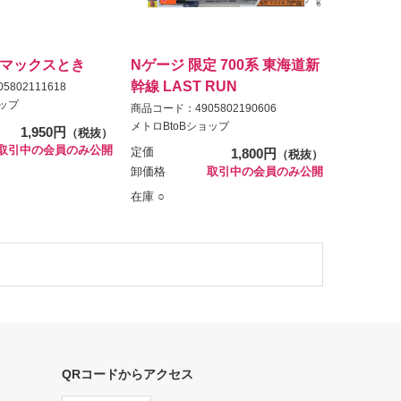
4系 マックスとき
Nゲージ 限定 700系 東海道新
幹線 LAST RUN
802111618
ョップ
商品コード：4905802190606
メトロBtoBショップ
1,950円
（税抜）
取引中の会員のみ公開
定価
1,800円
（税抜）
卸価格
取引中の会員のみ公開
在庫 ○
QRコードからアクセス