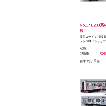
No.17 E233
線
商品コード：490580
メトロBtoBショップ
定価
卸価格
取引
9
在庫 残り
個