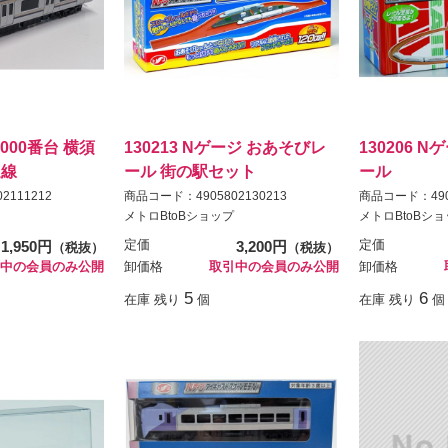
系1000番台 横須
130213 Nゲージ おあそびレ
130206 
速線
ール 街の駅セット
ール
2111212
商品コード：4905802130213
商品コード：4905
メトロBtoBショップ
メトロBtoBシ
1,950円
定価
3,200円
定価
（税抜）
（税抜）
中の会員のみ公開
卸価格
取引中の会員のみ公開
卸価格
5
6
在庫 残り
個
在庫 残り
個