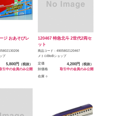
Nゲージ おあそびレ
120467 特急北斗 2世代2両セ
ット
802130206
商品コード：4905802120467
ョップ
メトロBtoBショップ
5,800円
定価
4,200円
（税抜）
（税抜）
取引中の会員のみ公開
卸価格
取引中の会員のみ公開
在庫 ○