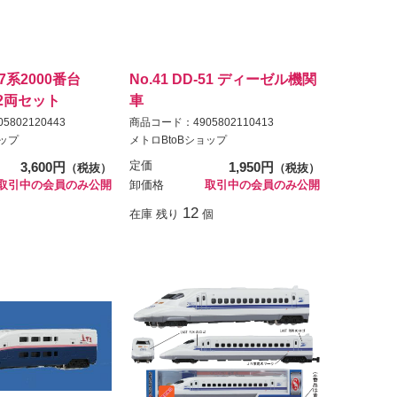
257系2000番台
No.41 DD-51 ディーゼル機関
2両セット
車
802120443
商品コード：4905802110413
ョップ
メトロBtoBショップ
3,600円
定価
1,950円
（税抜）
（税抜）
取引中の会員のみ公開
卸価格
取引中の会員のみ公開
12
在庫 残り
個