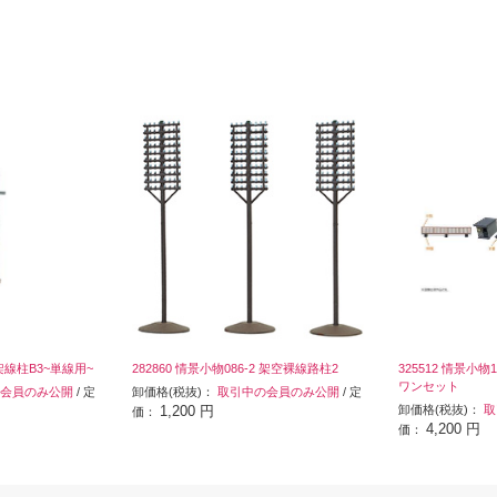
3 架線柱B3~単線用~
282860 情景小物086-2 架空裸線路柱2
325512 情景小
ワンセット
会員のみ公開
/ 定
卸価格(税抜)：
取引中の会員のみ公開
/ 定
1,200 円
卸価格(税抜)：
取
価：
4,200 円
価：