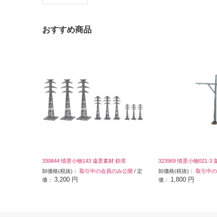
おすすめ商品
330844 情景小物143 遠景素材 鉄塔
323969 情景小物021-
卸価格(税抜)：
取引中の会員のみ公開
/ 定
卸価格(税抜)：
取引中の
3,200 円
1,800 円
価：
価：