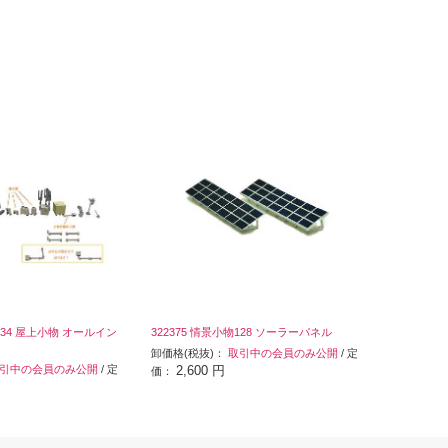
物134 屋上小物 オールイン
322375 情景小物128 ソーラーパネル
卸価格(税抜)：
取引中の会員のみ公開
/ 定
引中の会員のみ公開
/ 定
2,600 円
価：