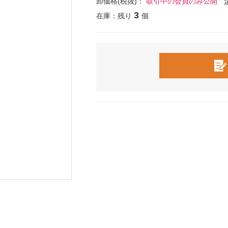
卸価格(税抜)：
取引中の会員のみ公開
3
在庫：残り
個