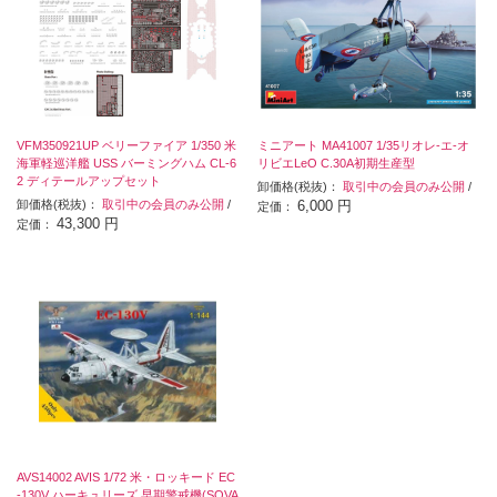
VFM350921UP ベリーファイア 1/350 米
ミニアート MA41007 1/35リオレ-エ-オ
海軍軽巡洋艦 USS バーミングハム CL-6
リビエLeO C.30A初期生産型
2 ディテールアップセット
卸価格(税抜)：
取引中の会員のみ公開
/
卸価格(税抜)：
取引中の会員のみ公開
/
6,000 円
定価：
43,300 円
定価：
AVS14002 AVIS 1/72 米・ロッキード EC
-130V ハーキュリーズ 早期警戒機(SOVA