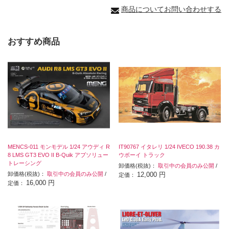
商品についてお問い合わせする
おすすめ商品
MENCS-011 モンモデル 1/24 アウディ R
IT90767 イタレリ 1/24 IVECO 190.38 カ
8 LMS GT3 EVO II B-Quik アブソリュー
ウボーイ トラック
トレーシング
卸価格(税抜)：
取引中の会員のみ公開
/
卸価格(税抜)：
取引中の会員のみ公開
/
12,000 円
定価：
16,000 円
定価：